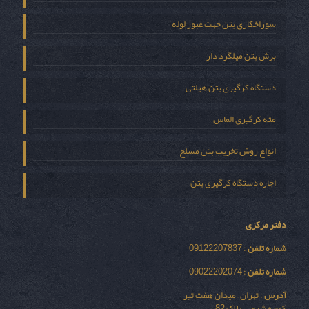
سوراخکاری بتن جهت عبور لوله
برش بتن میلگرد دار
دستگاه کرگیری بتن هیلتی
مته کرگیری الماس
انواع روش تخریب بتن مسلح
اجاره دستگاه کرگیری بتن
دفتر مرکزی
شماره تلفن
: 09122207837
شماره تلفن
: 09022202074
آدرس
: تهران – میدان هفت تیر
کوچه شیمی – پلاک 82