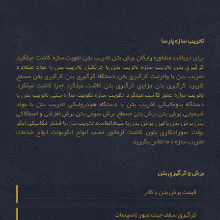
تخریب سازه پارسا
برای دریافت مشاوره رایگان برش بتن, تخریب بتن, تقویت سازه, کاشت میلگرد,
کرگیری بتن, تخریب سازه, تخریب بتن با جرثقیل, تخریب بتن با مواد منفجره,
تخریب بتن با واترجت, کرگیری بتن, دستگاه کرگیری بتن, کرگیری بتن مسلح,
کاربرد کرگیری بتن, مزایای کرگیری بتن, کاشت میلگرد, اجرا کاشت میلگرد,
تخریب سازه, عمق کاشت میلگرد, تقویت سازه, تقویت سازه بتنی, تخریب بتن با
دستگاه پنوماتیکی, تخریب بتن با دستگاه هیدرولیکی, تخریب بتن با مواد
شیمیایی, برش بتن, برش بتن مسطح, برش سیمی بتن, برش لغزشی و اصطکاکی
بتن, برش بتن با لیزر, برش بتن با سیم الماسه, تخریب بتن با فشار مکانیکی, انکر
بولت, سوراخکاری بتون, کاشت آرماتور, نصب انواع انکربولت, انواع خدمات
تخریب سازه با ما تماس بگیرید.
برش و کرگیری بتن
قیمت برش بتن با کاتر
کرگیری سقف جهت عبور تاسیسات