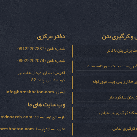
و کرگیری بتن
دفتر مرکزی
شماره تلفن
: 09122207837
ت برش بتن با کاتر
شماره تلفن
: 09022202074
یری سقف جهت عبور تاسیسات
آدرس
: تهران – میدان هفت تیر
کوچه شیمی – پلاک 82
اخکاری بتن جهت عبور لوله
ایمیل
:
info@boreshbeton.com
 بتن میلگرد دار
وب سایت های ما
گاه کرگیری بتن هیلتی
بازسازی نوين سازه
:
novinsazeh.com
 کرگیری الماس
تخریب سازه پارسا
:
oreshbeton.com