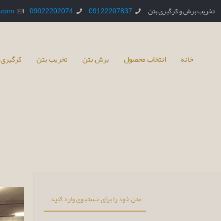
تخریب برش و کرگیری بتن
09122207837
09022202074
.com
خانه
انتخاب محصول
برش بتن
تخریب بتن
کرگیری 