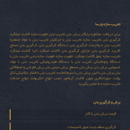
تخریب سازه پارسا
برای دریافت مشاوره رایگان برش بتن, تخریب بتن, تقویت سازه, کاشت میلگرد,
کرگیری بتن, تخریب سازه, تخریب بتن با جرثقیل, تخریب بتن با مواد منفجره,
تخریب بتن با واترجت, کرگیری بتن, دستگاه کرگیری بتن, کرگیری بتن مسلح,
کاربرد کرگیری بتن, مزایای کرگیری بتن, کاشت میلگرد, اجرا کاشت میلگرد,
تخریب سازه, عمق کاشت میلگرد, تقویت سازه, تقویت سازه بتنی, تخریب بتن با
دستگاه پنوماتیکی, تخریب بتن با دستگاه هیدرولیکی, تخریب بتن با مواد
شیمیایی, برش بتن, برش بتن مسطح, برش سیمی بتن, برش لغزشی و اصطکاکی
بتن, برش بتن با لیزر, برش بتن با سیم الماسه, تخریب بتن با فشار مکانیکی, انکر
بولت, سوراخکاری بتون, کاشت آرماتور, نصب انواع انکربولت, انواع خدمات
تخریب سازه با ما تماس بگیرید.
برش و کرگیری بتن
قیمت برش بتن با کاتر
کرگیری سقف جهت عبور تاسیسات