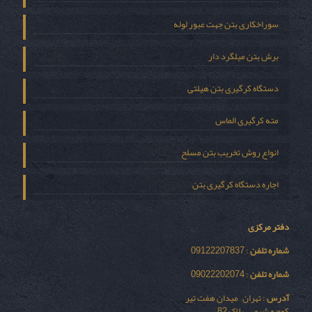
سوراخکاری بتن جهت عبور لوله
برش بتن میلگرد دار
دستگاه کرگیری بتن هیلتی
مته کرگیری الماس
انواع روش تخریب بتن مسلح
اجاره دستگاه کرگیری بتن
دفتر مرکزی
شماره تلفن
: 09122207837
شماره تلفن
: 09022202074
آدرس
: تهران – میدان هفت تیر
کوچه شیمی – پلاک 82