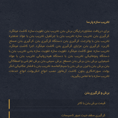
تخریب سازه پارسا
برای دریافت مشاوره رایگان برش بتن, تخریب بتن, تقویت سازه, کاشت میلگرد,
کرگیری بتن, تخریب سازه, تخریب بتن با جرثقیل, تخریب بتن با مواد منفجره,
تخریب بتن با واترجت, کرگیری بتن, دستگاه کرگیری بتن, کرگیری بتن مسلح,
کاربرد کرگیری بتن, مزایای کرگیری بتن, کاشت میلگرد, اجرا کاشت میلگرد,
تخریب سازه, عمق کاشت میلگرد, تقویت سازه, تقویت سازه بتنی, تخریب بتن با
دستگاه پنوماتیکی, تخریب بتن با دستگاه هیدرولیکی, تخریب بتن با مواد
شیمیایی, برش بتن, برش بتن مسطح, برش سیمی بتن, برش لغزشی و اصطکاکی
بتن, برش بتن با لیزر, برش بتن با سیم الماسه, تخریب بتن با فشار مکانیکی, انکر
بولت, سوراخکاری بتون, کاشت آرماتور, نصب انواع انکربولت, انواع خدمات
تخریب سازه با ما تماس بگیرید.
برش و کرگیری بتن
قیمت برش بتن با کاتر
کرگیری سقف جهت عبور تاسیسات