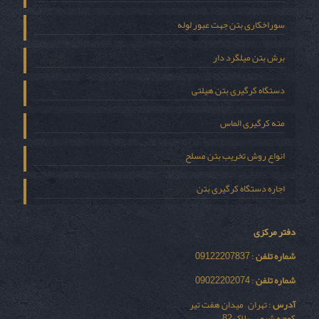
سوراخکاری بتن جهت عبور لوله
برش بتن میلگرد دار
دستگاه کرگیری بتن هیلتی
مته کرگیری الماس
انواع روش تخریب بتن مسلح
اجاره دستگاه کرگیری بتن
دفتر مرکزی
شماره تلفن
: 09122207837
شماره تلفن
: 09022202074
آدرس
: تهران – میدان هفت تیر
کوچه شیمی – پلاک 82