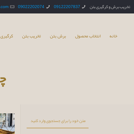
تخریب برش و کرگیری بتن
09122207837
09022202074
.com
خانه
انتخاب محصول
برش بتن
تخریب بتن
کرگیری 
چ