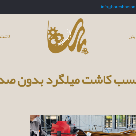
info@boreshbeton
بتن
کاشت 
سب کاشت میلگرد بدون صدا