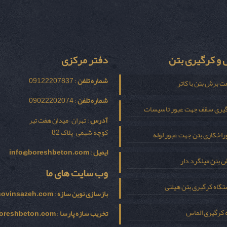
و کرگیری بتن
دفتر مرکزی
شماره تلفن
: 09122207837
ت برش بتن با کاتر
شماره تلفن
: 09022202074
یری سقف جهت عبور تاسیسات
آدرس
: تهران – میدان هفت تیر
کوچه شیمی – پلاک 82
اخکاری بتن جهت عبور لوله
ایمیل
:
info@boreshbeton.com
 بتن میلگرد دار
وب سایت های ما
گاه کرگیری بتن هیلتی
بازسازی نوين سازه
:
novinsazeh.com
 کرگیری الماس
تخریب سازه پارسا
:
oreshbeton.com