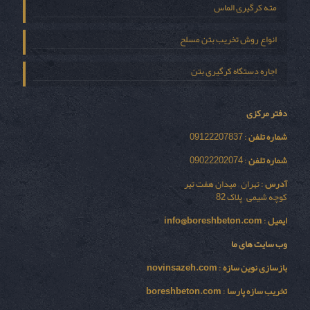
مته کرگیری الماس
انواع روش تخریب بتن مسلح
اجاره دستگاه کرگیری بتن
دفتر مرکزی
شماره تلفن
: 09122207837
شماره تلفن
: 09022202074
آدرس
: تهران – میدان هفت تیر
کوچه شیمی – پلاک 82
ایمیل
:
info@boreshbeton.com
وب سایت های ما
بازسازی نوين سازه
:
novinsazeh.com
تخریب سازه پارسا
:
boreshbeton.com