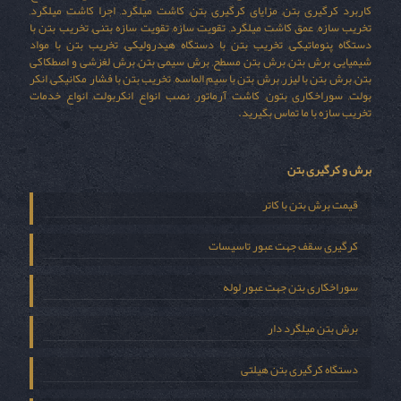
کاربرد کرگیری بتن, مزایای کرگیری بتن, کاشت میلگرد, اجرا کاشت میلگرد,
تخریب سازه, عمق کاشت میلگرد, تقویت سازه, تقویت سازه بتنی, تخریب بتن با
دستگاه پنوماتیکی, تخریب بتن با دستگاه هیدرولیکی, تخریب بتن با مواد
شیمیایی, برش بتن, برش بتن مسطح, برش سیمی بتن, برش لغزشی و اصطکاکی
بتن, برش بتن با لیزر, برش بتن با سیم الماسه, تخریب بتن با فشار مکانیکی, انکر
بولت, سوراخکاری بتون, کاشت آرماتور, نصب انواع انکربولت, انواع خدمات
تخریب سازه با ما تماس بگیرید.
برش و کرگیری بتن
قیمت برش بتن با کاتر
کرگیری سقف جهت عبور تاسیسات
سوراخکاری بتن جهت عبور لوله
برش بتن میلگرد دار
دستگاه کرگیری بتن هیلتی