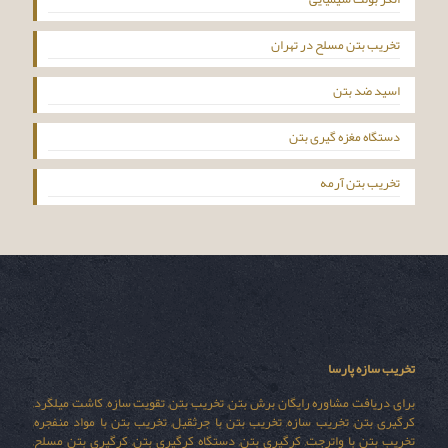
تخریب بتن مسلح در تهران
اسید ضد بتن
دستگاه مغزه گیری بتن
تخریب بتن آرمه
تخریب سازه پارسا
برای دریافت مشاوره رایگان برش بتن, تخریب بتن, تقویت سازه, کاشت میلگرد,
کرگیری بتن, تخریب سازه, تخریب بتن با جرثقیل, تخریب بتن با مواد منفجره,
تخریب بتن با واترجت, کرگیری بتن, دستگاه کرگیری بتن, کرگیری بتن مسلح,