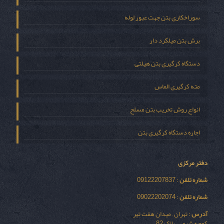
سوراخکاری بتن جهت عبور لوله
برش بتن میلگرد دار
دستگاه کرگیری بتن هیلتی
مته کرگیری الماس
انواع روش تخریب بتن مسلح
اجاره دستگاه کرگیری بتن
دفتر مرکزی
شماره تلفن
: 09122207837
شماره تلفن
: 09022202074
آدرس
: تهران – میدان هفت تیر
کوچه شیمی – پلاک 82