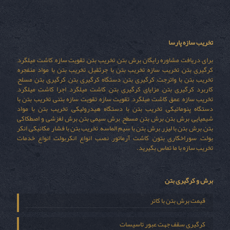
تخریب سازه پارسا
برای دریافت مشاوره رایگان برش بتن, تخریب بتن, تقویت سازه, کاشت میلگرد,
کرگیری بتن, تخریب سازه, تخریب بتن با جرثقیل, تخریب بتن با مواد منفجره,
تخریب بتن با واترجت, کرگیری بتن, دستگاه کرگیری بتن, کرگیری بتن مسلح,
کاربرد کرگیری بتن, مزایای کرگیری بتن, کاشت میلگرد, اجرا کاشت میلگرد,
تخریب سازه, عمق کاشت میلگرد, تقویت سازه, تقویت سازه بتنی, تخریب بتن با
دستگاه پنوماتیکی, تخریب بتن با دستگاه هیدرولیکی, تخریب بتن با مواد
شیمیایی, برش بتن, برش بتن مسطح, برش سیمی بتن, برش لغزشی و اصطکاکی
بتن, برش بتن با لیزر, برش بتن با سیم الماسه, تخریب بتن با فشار مکانیکی, انکر
بولت, سوراخکاری بتون, کاشت آرماتور, نصب انواع انکربولت, انواع خدمات
تخریب سازه با ما تماس بگیرید.
برش و کرگیری بتن
قیمت برش بتن با کاتر
کرگیری سقف جهت عبور تاسیسات