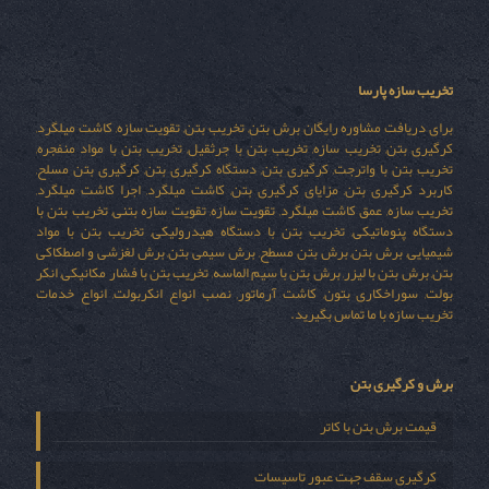
تخریب سازه پارسا
برای دریافت مشاوره رایگان برش بتن, تخریب بتن, تقویت سازه, کاشت میلگرد,
کرگیری بتن, تخریب سازه, تخریب بتن با جرثقیل, تخریب بتن با مواد منفجره,
تخریب بتن با واترجت, کرگیری بتن, دستگاه کرگیری بتن, کرگیری بتن مسلح,
کاربرد کرگیری بتن, مزایای کرگیری بتن, کاشت میلگرد, اجرا کاشت میلگرد,
تخریب سازه, عمق کاشت میلگرد, تقویت سازه, تقویت سازه بتنی, تخریب بتن با
دستگاه پنوماتیکی, تخریب بتن با دستگاه هیدرولیکی, تخریب بتن با مواد
شیمیایی, برش بتن, برش بتن مسطح, برش سیمی بتن, برش لغزشی و اصطکاکی
بتن, برش بتن با لیزر, برش بتن با سیم الماسه, تخریب بتن با فشار مکانیکی, انکر
بولت, سوراخکاری بتون, کاشت آرماتور, نصب انواع انکربولت, انواع خدمات
تخریب سازه با ما تماس بگیرید.
برش و کرگیری بتن
قیمت برش بتن با کاتر
کرگیری سقف جهت عبور تاسیسات