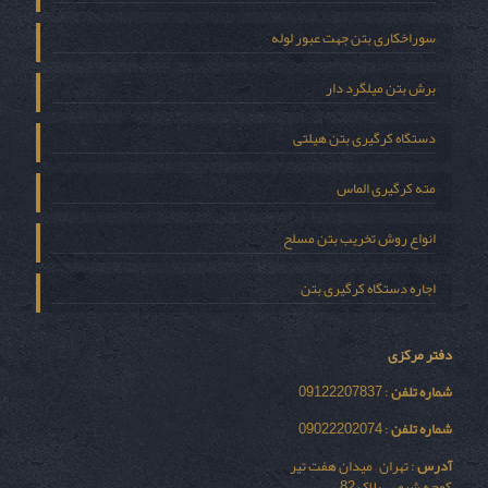
سوراخکاری بتن جهت عبور لوله
برش بتن میلگرد دار
دستگاه کرگیری بتن هیلتی
مته کرگیری الماس
انواع روش تخریب بتن مسلح
اجاره دستگاه کرگیری بتن
دفتر مرکزی
شماره تلفن
: 09122207837
شماره تلفن
: 09022202074
آدرس
: تهران – میدان هفت تیر
کوچه شیمی – پلاک 82