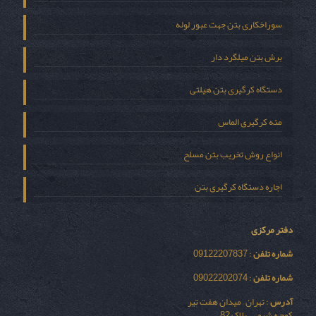
سوراخکاری بتن جهت عبور لوله
برش بتن میلگرد دار
دستگاه کرگیری بتن هیلتی
مته کرگیری الماس
انواع روش تخریب بتن مسلح
اجاره دستگاه کرگیری بتن
دفتر مرکزی
شماره تلفن
: 09122207837
شماره تلفن
: 09022202074
آدرس
: تهران – میدان هفت تیر
کوچه شیمی – پلاک 82