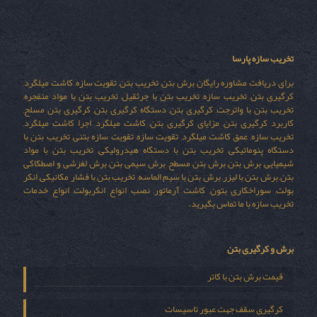
تخریب سازه پارسا
برای دریافت مشاوره رایگان برش بتن, تخریب بتن, تقویت سازه, کاشت میلگرد,
کرگیری بتن, تخریب سازه, تخریب بتن با جرثقیل, تخریب بتن با مواد منفجره,
تخریب بتن با واترجت, کرگیری بتن, دستگاه کرگیری بتن, کرگیری بتن مسلح,
کاربرد کرگیری بتن, مزایای کرگیری بتن, کاشت میلگرد, اجرا کاشت میلگرد,
تخریب سازه, عمق کاشت میلگرد, تقویت سازه, تقویت سازه بتنی, تخریب بتن با
دستگاه پنوماتیکی, تخریب بتن با دستگاه هیدرولیکی, تخریب بتن با مواد
شیمیایی, برش بتن, برش بتن مسطح, برش سیمی بتن, برش لغزشی و اصطکاکی
بتن, برش بتن با لیزر, برش بتن با سیم الماسه, تخریب بتن با فشار مکانیکی, انکر
بولت, سوراخکاری بتون, کاشت آرماتور, نصب انواع انکربولت, انواع خدمات
تخریب سازه با ما تماس بگیرید.
برش و کرگیری بتن
قیمت برش بتن با کاتر
کرگیری سقف جهت عبور تاسیسات