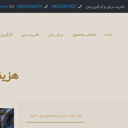
تخریب برش و کرگیری بتن
09122207837
09022202074
.com
خانه
انتخاب محصول
برش بتن
تخریب بتن
کرگیری 
هزین