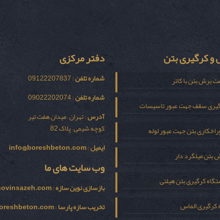
و کرگیری بتن
دفتر مرکزی
شماره تلفن
: 09122207837
ت برش بتن با کاتر
شماره تلفن
: 09022202074
یری سقف جهت عبور تاسیسات
آدرس
: تهران – میدان هفت تیر
کوچه شیمی – پلاک 82
اخکاری بتن جهت عبور لوله
ایمیل
:
info@boreshbeton.com
 بتن میلگرد دار
وب سایت های ما
گاه کرگیری بتن هیلتی
بازسازی نوين سازه
:
novinsazeh.com
 کرگیری الماس
تخریب سازه پارسا
:
oreshbeton.com