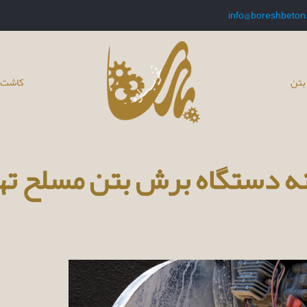
info@boreshbeton
بتن
کاشت 
ه دستگاه برش بتن مسلح ته