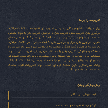
تخریب سازه پارسا
برای دریافت مشاوره رایگان برش بتن, تخریب بتن, تقویت سازه, کاشت میلگرد,
کرگیری بتن, تخریب سازه, تخریب بتن با جرثقیل, تخریب بتن با مواد منفجره,
تخریب بتن با واترجت, کرگیری بتن, دستگاه کرگیری بتن, کرگیری بتن مسلح,
کاربرد کرگیری بتن, مزایای کرگیری بتن, کاشت میلگرد, اجرا کاشت میلگرد,
تخریب سازه, عمق کاشت میلگرد, تقویت سازه, تقویت سازه بتنی, تخریب بتن با
دستگاه پنوماتیکی, تخریب بتن با دستگاه هیدرولیکی, تخریب بتن با مواد
شیمیایی, برش بتن, برش بتن مسطح, برش سیمی بتن, برش لغزشی و اصطکاکی
بتن, برش بتن با لیزر, برش بتن با سیم الماسه, تخریب بتن با فشار مکانیکی, انکر
بولت, سوراخکاری بتون, کاشت آرماتور, نصب انواع انکربولت, انواع خدمات
تخریب سازه با ما تماس بگیرید.
برش و کرگیری بتن
قیمت برش بتن با کاتر
کرگیری سقف جهت عبور تاسیسات