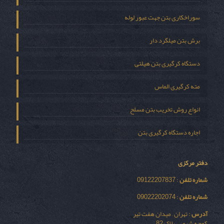
سوراخکاری بتن جهت عبور لوله
برش بتن میلگرد دار
دستگاه کرگیری بتن هیلتی
مته کرگیری الماس
انواع روش تخریب بتن مسلح
اجاره دستگاه کرگیری بتن
دفتر مرکزی
شماره تلفن
: 09122207837
شماره تلفن
: 09022202074
آدرس
: تهران – میدان هفت تیر
کوچه شیمی – پلاک 82