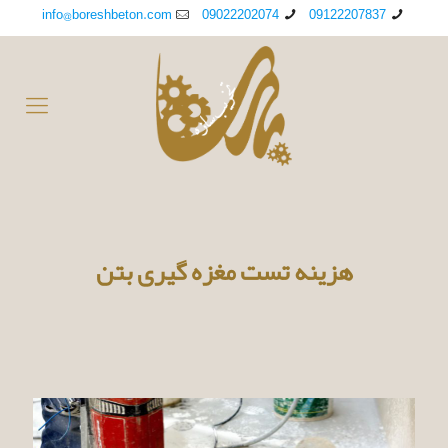
info@boreshbeton.com
09022202074
09122207837
هزینه تست مغزه گیری بتن