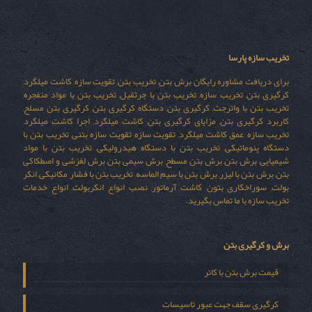
تخریب سازه پارسا
برای دریافت مشاوره رایگان برش بتن, تخریب بتن, تقویت سازه, کاشت میلگرد,
کرگیری بتن, تخریب سازه, تخریب بتن با جرثقیل, تخریب بتن با مواد منفجره,
تخریب بتن با واترجت, کرگیری بتن, دستگاه کرگیری بتن, کرگیری بتن مسلح,
کاربرد کرگیری بتن, مزایای کرگیری بتن, کاشت میلگرد, اجرا کاشت میلگرد,
تخریب سازه, عمق کاشت میلگرد, تقویت سازه, تقویت سازه بتنی, تخریب بتن با
دستگاه پنوماتیکی, تخریب بتن با دستگاه هیدرولیکی, تخریب بتن با مواد
شیمیایی, برش بتن, برش بتن مسطح, برش سیمی بتن, برش لغزشی و اصطکاکی
بتن, برش بتن با لیزر, برش بتن با سیم الماسه, تخریب بتن با فشار مکانیکی, انکر
بولت, سوراخکاری بتون, کاشت آرماتور, نصب انواع انکربولت, انواع خدمات
تخریب سازه با ما تماس بگیرید.
برش و کرگیری بتن
قیمت برش بتن با کاتر
کرگیری سقف جهت عبور تاسیسات