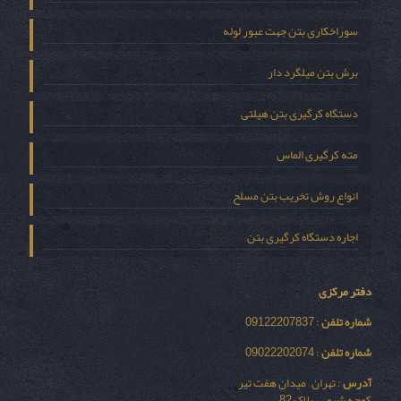
سوراخکاری بتن جهت عبور لوله
برش بتن میلگرد دار
دستگاه کرگیری بتن هیلتی
مته کرگیری الماس
انواع روش تخریب بتن مسلح
اجاره دستگاه کرگیری بتن
دفتر مرکزی
شماره تلفن
: 09122207837
شماره تلفن
: 09022202074
آدرس
: تهران – میدان هفت تیر
کوچه شیمی – پلاک 82