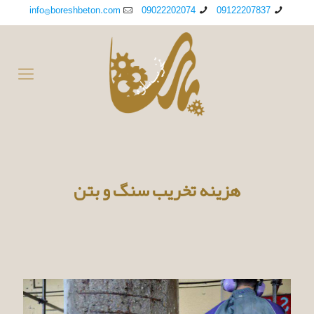
info@boreshbeton.com
09022202074
09122207837
هزینه تخریب سنگ و بتن