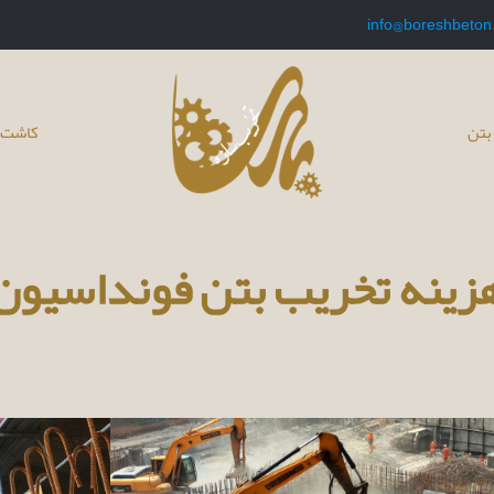
info@boreshbeton
بتن
کاشت 
زینه تخریب بتن فونداسیون