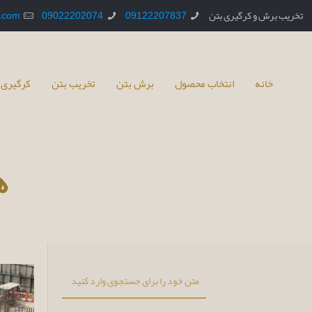
تخریب برش و کرگیری بتن
09122207837
09022202074
.com
خانه
انتخاب محصول
برش بتن
تخریب بتن
کرگیری 
ه