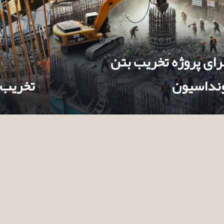
رای پروژه تخریب بتن
نداسیون
تخریب 