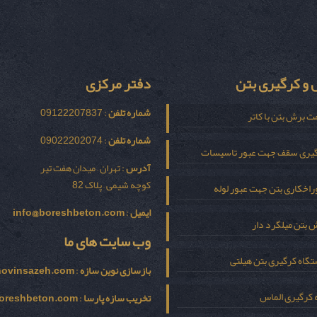
و کرگیری بتن
دفتر مرکزی
شماره تلفن
: 09122207837
ت برش بتن با کاتر
شماره تلفن
: 09022202074
یری سقف جهت عبور تاسیسات
آدرس
: تهران – میدان هفت تیر
کوچه شیمی – پلاک 82
اخکاری بتن جهت عبور لوله
ایمیل
:
info@boreshbeton.com
 بتن میلگرد دار
وب سایت های ما
گاه کرگیری بتن هیلتی
بازسازی نوين سازه
:
novinsazeh.com
 کرگیری الماس
تخریب سازه پارسا
:
oreshbeton.com