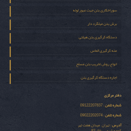
سوراخکاری بتن جهت عبور لوله
برش بتن میلگرد دار
دستگاه کرگیری بتن هیلتی
مته کرگیری الماس
انواع روش تخریب بتن مسلح
اجاره دستگاه کرگیری بتن
دفتر مرکزی
شماره تلفن
: 09122207837
شماره تلفن
: 09022202074
آدرس
: تهران – میدان هفت تیر
کوچه شیمی – پلاک 82