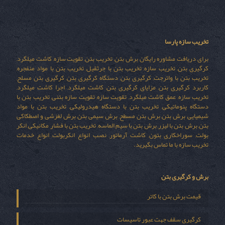
تخریب سازه پارسا
برای دریافت مشاوره رایگان برش بتن, تخریب بتن, تقویت سازه, کاشت میلگرد,
کرگیری بتن, تخریب سازه, تخریب بتن با جرثقیل, تخریب بتن با مواد منفجره,
تخریب بتن با واترجت, کرگیری بتن, دستگاه کرگیری بتن, کرگیری بتن مسلح,
کاربرد کرگیری بتن, مزایای کرگیری بتن, کاشت میلگرد, اجرا کاشت میلگرد,
تخریب سازه, عمق کاشت میلگرد, تقویت سازه, تقویت سازه بتنی, تخریب بتن با
دستگاه پنوماتیکی, تخریب بتن با دستگاه هیدرولیکی, تخریب بتن با مواد
شیمیایی, برش بتن, برش بتن مسطح, برش سیمی بتن, برش لغزشی و اصطکاکی
بتن, برش بتن با لیزر, برش بتن با سیم الماسه, تخریب بتن با فشار مکانیکی, انکر
بولت, سوراخکاری بتون, کاشت آرماتور, نصب انواع انکربولت, انواع خدمات
تخریب سازه با ما تماس بگیرید.
برش و کرگیری بتن
قیمت برش بتن با کاتر
کرگیری سقف جهت عبور تاسیسات