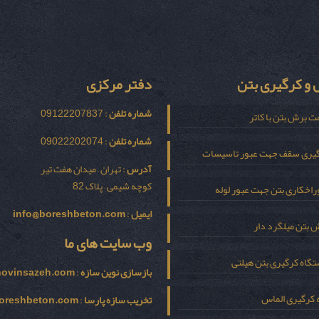
و کرگیری بتن
دفتر مرکزی
شماره تلفن
: 09122207837
ت برش بتن با کاتر
شماره تلفن
: 09022202074
یری سقف جهت عبور تاسیسات
آدرس
: تهران – میدان هفت تیر
کوچه شیمی – پلاک 82
اخکاری بتن جهت عبور لوله
ایمیل
:
info@boreshbeton.com
 بتن میلگرد دار
وب سایت های ما
گاه کرگیری بتن هیلتی
بازسازی نوين سازه
:
novinsazeh.com
 کرگیری الماس
تخریب سازه پارسا
:
oreshbeton.com