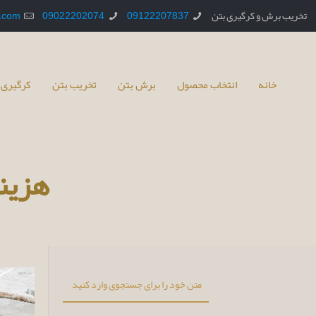
تخریب برش و کرگیری بتن
09122207837
09022202074
.com
خانه
انتخاب محصول
برش بتن
تخریب بتن
کرگیری 
هزین