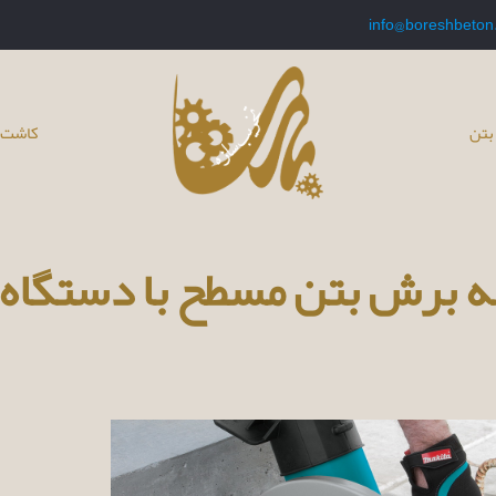
info@boreshbeton
بتن
کاشت 
ه برش بتن مسطح با دستگاه ک