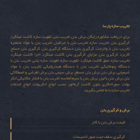
تخریب سازه پارسا
برای دریافت مشاوره رایگان برش بتن, تخریب بتن, تقویت سازه, کاشت میلگرد,
کرگیری بتن, تخریب سازه, تخریب بتن با جرثقیل, تخریب بتن با مواد منفجره,
تخریب بتن با واترجت, کرگیری بتن, دستگاه کرگیری بتن, کرگیری بتن مسلح,
کاربرد کرگیری بتن, مزایای کرگیری بتن, کاشت میلگرد, اجرا کاشت میلگرد,
تخریب سازه, عمق کاشت میلگرد, تقویت سازه, تقویت سازه بتنی, تخریب بتن با
دستگاه پنوماتیکی, تخریب بتن با دستگاه هیدرولیکی, تخریب بتن با مواد
شیمیایی, برش بتن, برش بتن مسطح, برش سیمی بتن, برش لغزشی و اصطکاکی
بتن, برش بتن با لیزر, برش بتن با سیم الماسه, تخریب بتن با فشار مکانیکی, انکر
بولت, سوراخکاری بتون, کاشت آرماتور, نصب انواع انکربولت, انواع خدمات
تخریب سازه با ما تماس بگیرید.
برش و کرگیری بتن
قیمت برش بتن با کاتر
کرگیری سقف جهت عبور تاسیسات