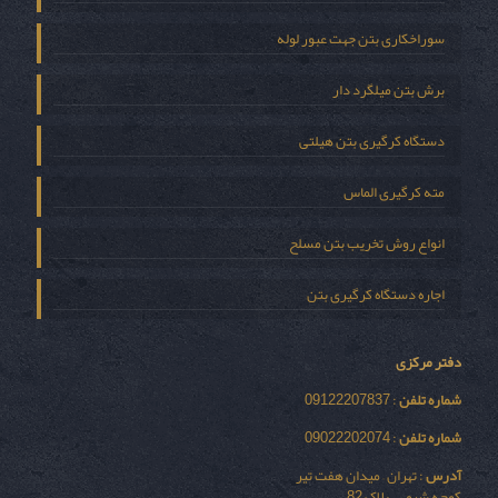
سوراخکاری بتن جهت عبور لوله
برش بتن میلگرد دار
دستگاه کرگیری بتن هیلتی
مته کرگیری الماس
انواع روش تخریب بتن مسلح
اجاره دستگاه کرگیری بتن
دفتر مرکزی
شماره تلفن
: 09122207837
شماره تلفن
: 09022202074
آدرس
: تهران – میدان هفت تیر
کوچه شیمی – پلاک 82