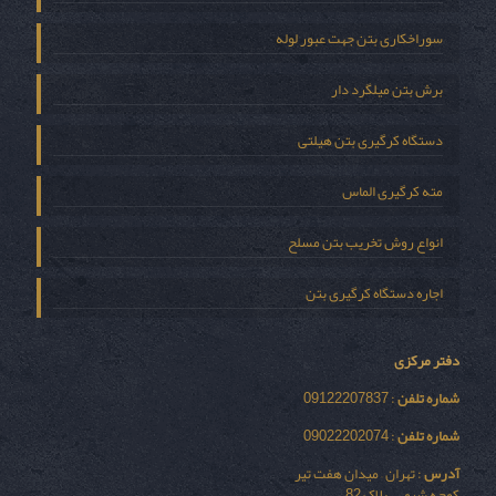
سوراخکاری بتن جهت عبور لوله
برش بتن میلگرد دار
دستگاه کرگیری بتن هیلتی
مته کرگیری الماس
انواع روش تخریب بتن مسلح
اجاره دستگاه کرگیری بتن
دفتر مرکزی
شماره تلفن
: 09122207837
شماره تلفن
: 09022202074
آدرس
: تهران – میدان هفت تیر
کوچه شیمی – پلاک 82