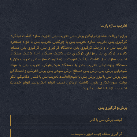
تخریب سازه پارسا
برای دریافت مشاوره رایگان برش بتن, تخریب بتن, تقویت سازه, کاشت میلگرد,
کرگیری بتن, تخریب سازه, تخریب بتن با جرثقیل, تخریب بتن با مواد منفجره,
تخریب بتن با واترجت, کرگیری بتن, دستگاه کرگیری بتن, کرگیری بتن مسلح,
کاربرد کرگیری بتن, مزایای کرگیری بتن, کاشت میلگرد, اجرا کاشت میلگرد,
تخریب سازه, عمق کاشت میلگرد, تقویت سازه, تقویت سازه بتنی, تخریب بتن با
دستگاه پنوماتیکی, تخریب بتن با دستگاه هیدرولیکی, تخریب بتن با مواد
شیمیایی, برش بتن, برش بتن مسطح, برش سیمی بتن, برش لغزشی و اصطکاکی
بتن, برش بتن با لیزر, برش بتن با سیم الماسه, تخریب بتن با فشار مکانیکی, انکر
بولت, سوراخکاری بتون, کاشت آرماتور, نصب انواع انکربولت, انواع خدمات
تخریب سازه با ما تماس بگیرید.
برش و کرگیری بتن
قیمت برش بتن با کاتر
کرگیری سقف جهت عبور تاسیسات