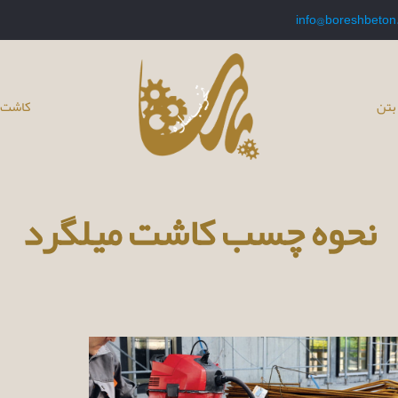
info@boreshbeton
بتن
کاشت 
نحوه چسب کاشت میلگرد