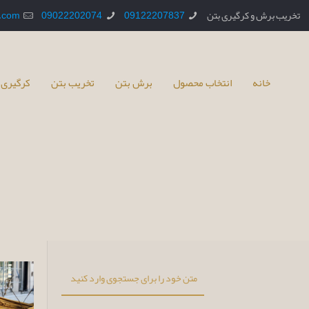
تخریب برش و کرگیری بتن
09122207837
09022202074
.com
خانه
انتخاب محصول
برش بتن
تخریب بتن
کرگیری 