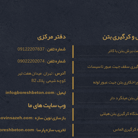
و کرگیری بتن
دفتر مرکزی
شماره تلفن
: 09122207837
ت برش بتن با کاتر
شماره تلفن
: 09022202074
یری سقف جهت عبور تاسیسات
آدرس
: تهران – میدان هفت تیر
کوچه شیمی – پلاک 82
اخکاری بتن جهت عبور لوله
ایمیل
:
info@boreshbeton.com
 بتن میلگرد دار
وب سایت های ما
گاه کرگیری بتن هیلتی
بازسازی نوين سازه
:
novinsazeh.com
 کرگیری الماس
تخریب سازه پارسا
:
oreshbeton.com