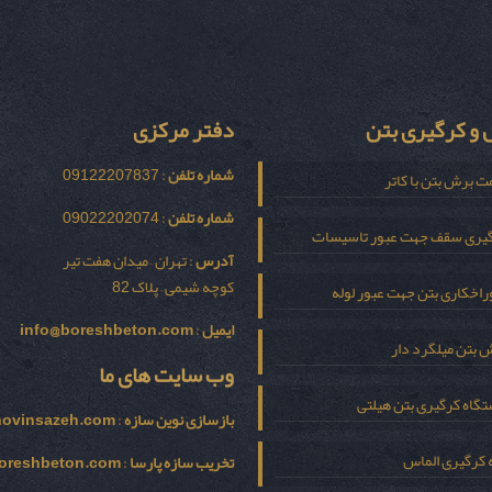
و کرگیری بتن
دفتر مرکزی
شماره تلفن
: 09122207837
ت برش بتن با کاتر
شماره تلفن
: 09022202074
یری سقف جهت عبور تاسیسات
آدرس
: تهران – میدان هفت تیر
کوچه شیمی – پلاک 82
اخکاری بتن جهت عبور لوله
ایمیل
:
info@boreshbeton.com
 بتن میلگرد دار
وب سایت های ما
گاه کرگیری بتن هیلتی
بازسازی نوين سازه
:
novinsazeh.com
 کرگیری الماس
تخریب سازه پارسا
:
oreshbeton.com