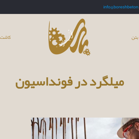
info@boreshbeton
بتن
کاشت 
میلگرد در فونداسیون