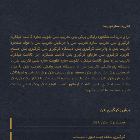
تخریب سازه پارسا
برای دریافت مشاوره رایگان برش بتن, تخریب بتن, تقویت سازه, کاشت میلگرد,
کرگیری بتن, تخریب سازه, تخریب بتن با جرثقیل, تخریب بتن با مواد منفجره,
تخریب بتن با واترجت, کرگیری بتن, دستگاه کرگیری بتن, کرگیری بتن مسلح,
کاربرد کرگیری بتن, مزایای کرگیری بتن, کاشت میلگرد, اجرا کاشت میلگرد,
تخریب سازه, عمق کاشت میلگرد, تقویت سازه, تقویت سازه بتنی, تخریب بتن با
دستگاه پنوماتیکی, تخریب بتن با دستگاه هیدرولیکی, تخریب بتن با مواد
شیمیایی, برش بتن, برش بتن مسطح, برش سیمی بتن, برش لغزشی و اصطکاکی
بتن, برش بتن با لیزر, برش بتن با سیم الماسه, تخریب بتن با فشار مکانیکی, انکر
بولت, سوراخکاری بتون, کاشت آرماتور, نصب انواع انکربولت, انواع خدمات
تخریب سازه با ما تماس بگیرید.
برش و کرگیری بتن
قیمت برش بتن با کاتر
کرگیری سقف جهت عبور تاسیسات