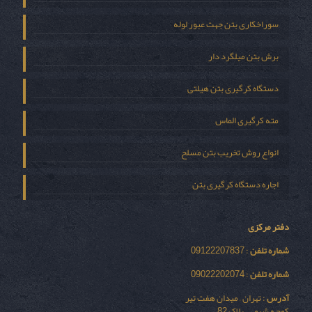
سوراخکاری بتن جهت عبور لوله
برش بتن میلگرد دار
دستگاه کرگیری بتن هیلتی
مته کرگیری الماس
انواع روش تخریب بتن مسلح
اجاره دستگاه کرگیری بتن
دفتر مرکزی
شماره تلفن
: 09122207837
شماره تلفن
: 09022202074
آدرس
: تهران – میدان هفت تیر
کوچه شیمی – پلاک 82