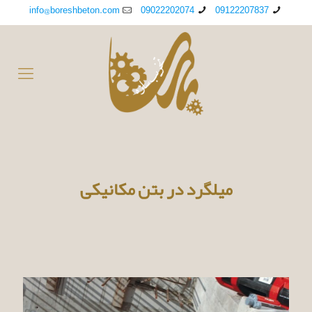
info@boreshbeton.com
09022202074
09122207837
میلگرد در بتن مکانیکی