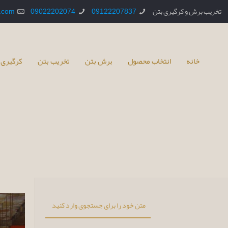
تخریب برش و کرگیری بتن
09122207837
09022202074
.com
خانه
انتخاب محصول
برش بتن
تخریب بتن
کرگیری 