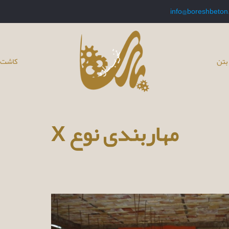
info@boreshbeton
بتن
کاشت 
مهاربندی نوع X