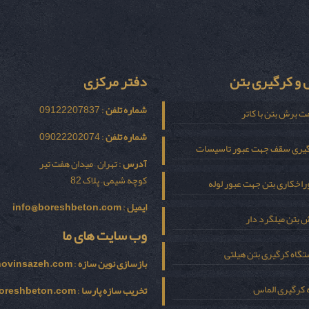
و کرگیری بتن
دفتر مرکزی
شماره تلفن
: 09122207837
ت برش بتن با کاتر
شماره تلفن
: 09022202074
یری سقف جهت عبور تاسیسات
آدرس
: تهران – میدان هفت تیر
کوچه شیمی – پلاک 82
اخکاری بتن جهت عبور لوله
ایمیل
:
info@boreshbeton.com
 بتن میلگرد دار
وب سایت های ما
گاه کرگیری بتن هیلتی
بازسازی نوين سازه
:
novinsazeh.com
 کرگیری الماس
تخریب سازه پارسا
:
oreshbeton.com