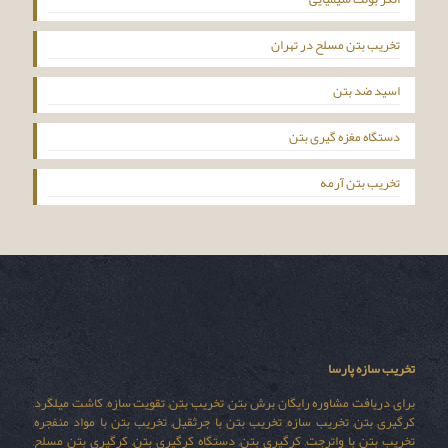
تخریب بتن مسلح در تهران
اسید ضد بتن
دستگاه مغزه گیری بتن
تخریب بتن آرمه
تخریب سازه پارسا
برای دریافت مشاوره رایگان برش بتن, تخریب بتن, تقویت سازه, کاشت میلگرد,
کرگیری بتن, تخریب سازه, تخریب بتن با جرثقیل, تخریب بتن با مواد منفجره,
تخریب بتن با واترجت, کرگیری بتن, دستگاه کرگیری بتن, کرگیری بتن مسلح,