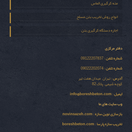
مته کرگیری الماس
انواع روش تخریب بتن مسلح
اجاره دستگاه کرگیری بتن
دفتر مرکزی
شماره تلفن
: 09122207837
شماره تلفن
: 09022202074
آدرس
: تهران – میدان هفت تیر
کوچه شیمی – پلاک 82
ایمیل
:
info@boreshbeton.com
وب سایت های ما
بازسازی نوين سازه
:
novinsazeh.com
تخریب سازه پارسا
:
boreshbeton.com