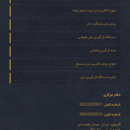
سوراخکاری بتن جهت عبور لوله
برش بتن میلگرد دار
دستگاه کرگیری بتن هیلتی
مته کرگیری الماس
انواع روش تخریب بتن مسلح
اجاره دستگاه کرگیری بتن
دفتر مرکزی
شماره تلفن
: 09122207837
شماره تلفن
: 09022202074
آدرس
: تهران – میدان هفت تیر
کوچه شیمی – پلاک 82