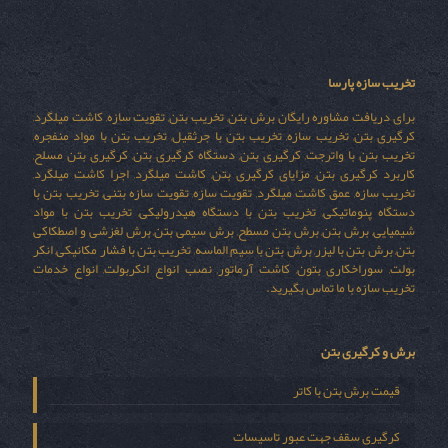
تخریب سازه پارسا
برای دریافت مشاوره رایگان برش بتن, تخریب بتن, تقویت سازه, کاشت میلگرد,
کرگیری بتن, تخریب سازه, تخریب بتن با جرثقیل, تخریب بتن با مواد منفجره,
تخریب بتن با واترجت, کرگیری بتن, دستگاه کرگیری بتن, کرگیری بتن مسلح,
کاربرد کرگیری بتن, مزایای کرگیری بتن, کاشت میلگرد, اجرا کاشت میلگرد,
تخریب سازه, عمق کاشت میلگرد, تقویت سازه, تقویت سازه بتنی, تخریب بتن با
دستگاه پنوماتیکی, تخریب بتن با دستگاه هیدرولیکی, تخریب بتن با مواد
شیمیایی, برش بتن, برش بتن مسطح, برش سیمی بتن, برش لغزشی و اصطکاکی
بتن, برش بتن با لیزر, برش بتن با سیم الماسه, تخریب بتن با فشار مکانیکی, انکر
بولت, سوراخکاری بتون, کاشت آرماتور, نصب انواع انکربولت, انواع خدمات
تخریب سازه با ما تماس بگیرید.
برش و کرگیری بتن
قیمت برش بتن با کاتر
کرگیری سقف جهت عبور تاسیسات