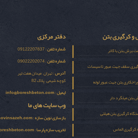
و کرگیری بتن
دفتر مرکزی
شماره تلفن
: 09122207837
ت برش بتن با کاتر
شماره تلفن
: 09022202074
یری سقف جهت عبور تاسیسات
آدرس
: تهران – میدان هفت تیر
کوچه شیمی – پلاک 82
اخکاری بتن جهت عبور لوله
ایمیل
:
info@boreshbeton.com
 بتن میلگرد دار
وب سایت های ما
گاه کرگیری بتن هیلتی
بازسازی نوين سازه
:
novinsazeh.com
 کرگیری الماس
تخریب سازه پارسا
:
oreshbeton.com