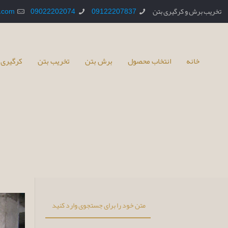
تخریب برش و کرگیری بتن
09122207837
09022202074
.com
خانه
انتخاب محصول
برش بتن
تخریب بتن
کرگیری 