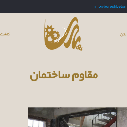
info@boreshbeton
بتن
کاشت 
مقاوم ساختمان