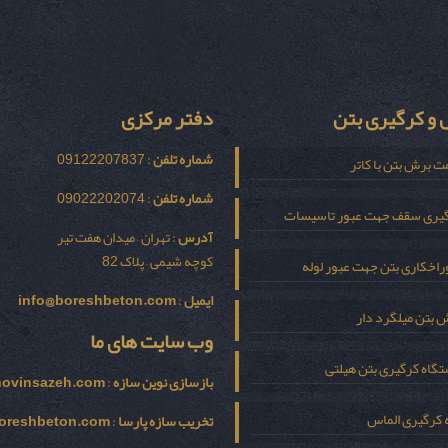
و کرگیری بتن
دفتر مرکزی
شماره تلفن
: 09122207837
ت برش بتن با کاتر
شماره تلفن
: 09022202074
یری سقف جهت عبور تاسیسات
آدرس
: تهران – میدان هفت تیر
کوچه شیمی – پلاک 82
اخکاری بتن جهت عبور لوله
ایمیل
:
info@boreshbeton.com
 بتن میلگرد دار
وب سایت های ما
گاه کرگیری بتن هیلتی
بازسازی نوين سازه
:
novinsazeh.com
 کرگیری الماس
تخریب سازه پارسا
:
oreshbeton.com