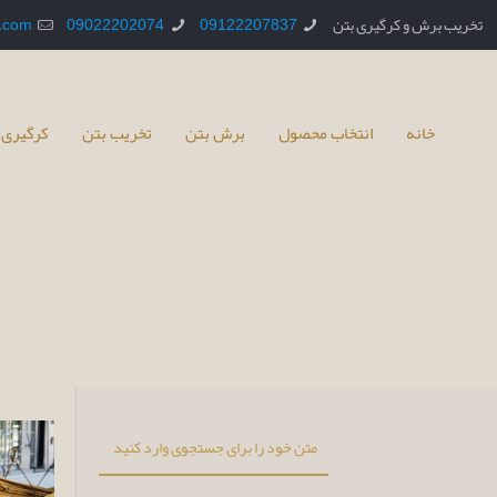
تخریب برش و کرگیری بتن
09122207837
09022202074
.com
خانه
انتخاب محصول
برش بتن
تخریب بتن
کرگیری 