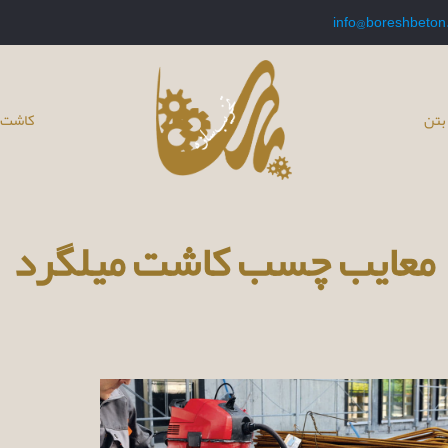
info@boreshbeton
بتن
کاشت 
معایب چسب کاشت میلگرد