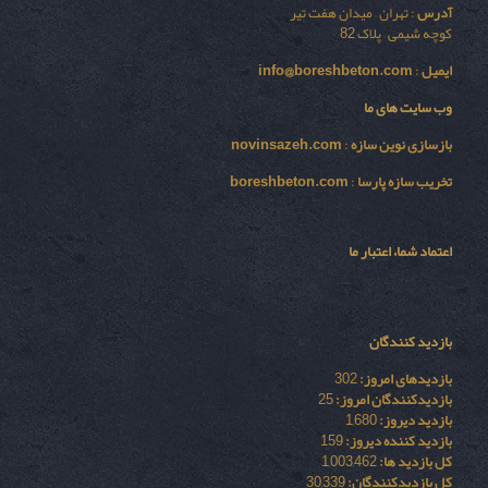
آدرس
: تهران – میدان هفت تیر
کوچه شیمی – پلاک 82
ایمیل
:
info@boreshbeton.com
وب سایت های ما
بازسازی نوين سازه
:
novinsazeh.com
تخریب سازه پارسا
:
boreshbeton.com
اعتماد شما، اعتبار ما
بازدید کنندگان
بازدیدهای امروز:
302
بازدیدکنندگان امروز:
25
بازدید دیروز:
1,680
بازدید کننده دیروز:
159
کل بازدید ها:
1,003,462
کل بازدیدکنند‌گان:
30,339