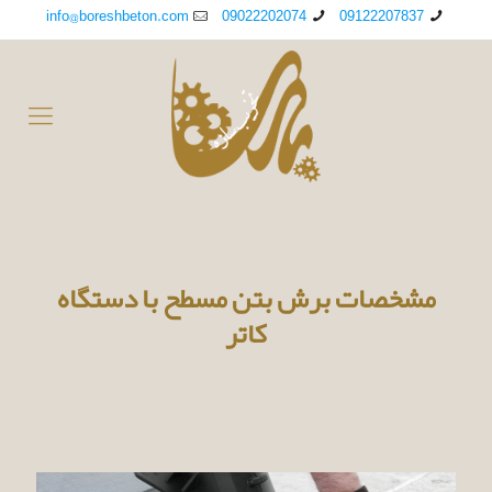
info@boreshbeton.com
09022202074
09122207837
مشخصات برش بتن مسطح با دستگاه
کاتر