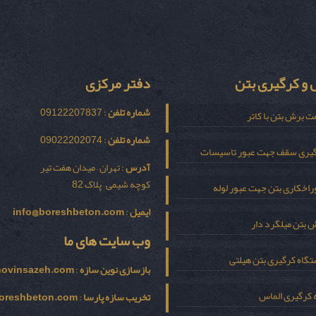
و کرگیری بتن
دفتر مرکزی
شماره تلفن
: 09122207837
ت برش بتن با کاتر
شماره تلفن
: 09022202074
یری سقف جهت عبور تاسیسات
آدرس
: تهران – میدان هفت تیر
کوچه شیمی – پلاک 82
اخکاری بتن جهت عبور لوله
ایمیل
:
info@boreshbeton.com
 بتن میلگرد دار
وب سایت های ما
گاه کرگیری بتن هیلتی
بازسازی نوين سازه
:
novinsazeh.com
 کرگیری الماس
تخریب سازه پارسا
:
oreshbeton.com