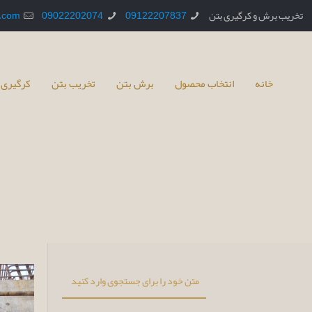
تخریب برش و کرگیری بتن
09122207837
09022202074
.com
خانه
انتخاب محصول
برش بتن
تخریب بتن
کرگیری 