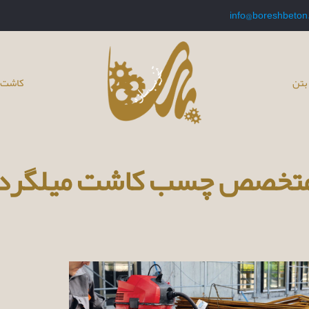
info@boreshbeton
بتن
کاشت 
تخصص چسب کاشت میلگرد