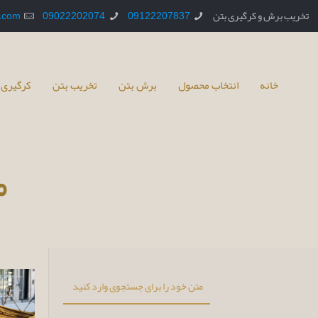
تخریب برش و کرگیری بتن
09122207837
09022202074
.com
خانه
انتخاب محصول
برش بتن
تخریب بتن
کرگیری 
م