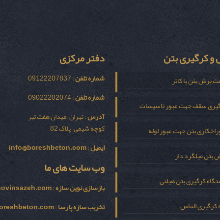
و کرگیری بتن
دفتر مرکزی
شماره تلفن
: 09122207837
ت برش بتن با کاتر
شماره تلفن
: 09022202074
یری سقف جهت عبور تاسیسات
آدرس
: تهران – میدان هفت تیر
کوچه شیمی – پلاک 82
اخکاری بتن جهت عبور لوله
ایمیل
:
info@boreshbeton.com
 بتن میلگرد دار
وب سایت های ما
گاه کرگیری بتن هیلتی
بازسازی نوين سازه
:
novinsazeh.com
 کرگیری الماس
تخریب سازه پارسا
:
oreshbeton.com