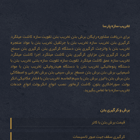
تخریب سازه پارسا
برای دریافت مشاوره رایگان برش بتن, تخریب بتن, تقویت سازه, کاشت میلگرد,
کرگیری بتن, تخریب سازه, تخریب بتن با جرثقیل, تخریب بتن با مواد منفجره,
تخریب بتن با واترجت, کرگیری بتن, دستگاه کرگیری بتن, کرگیری بتن مسلح,
کاربرد کرگیری بتن, مزایای کرگیری بتن, کاشت میلگرد, اجرا کاشت میلگرد,
تخریب سازه, عمق کاشت میلگرد, تقویت سازه, تقویت سازه بتنی, تخریب بتن با
دستگاه پنوماتیکی, تخریب بتن با دستگاه هیدرولیکی, تخریب بتن با مواد
شیمیایی, برش بتن, برش بتن مسطح, برش سیمی بتن, برش لغزشی و اصطکاکی
بتن, برش بتن با لیزر, برش بتن با سیم الماسه, تخریب بتن با فشار مکانیکی, انکر
بولت, سوراخکاری بتون, کاشت آرماتور, نصب انواع انکربولت, انواع خدمات
تخریب سازه با ما تماس بگیرید.
برش و کرگیری بتن
قیمت برش بتن با کاتر
کرگیری سقف جهت عبور تاسیسات