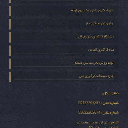
سوراخکاری بتن جهت عبور لوله
برش بتن میلگرد دار
دستگاه کرگیری بتن هیلتی
مته کرگیری الماس
انواع روش تخریب بتن مسلح
اجاره دستگاه کرگیری بتن
دفتر مرکزی
شماره تلفن
: 09122207837
شماره تلفن
: 09022202074
آدرس
: تهران – میدان هفت تیر
کوچه شیمی – پلاک 82