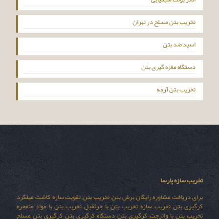
تخریب بتن مسلح در تهران
اسید ضد بتن
دستگاه مغزه گیری بتن
تخریب بتن آرمه
تخریب سازه پارسا
برای دریافت مشاوره رایگان برش بتن, تخریب بتن, تقویت سازه, کاشت میلگرد,
کرگیری بتن, تخریب سازه, تخریب بتن با جرثقیل, تخریب بتن با مواد منفجره,
تخریب بتن با واترجت, کرگیری بتن, دستگاه کرگیری بتن, کرگیری بتن مسلح,