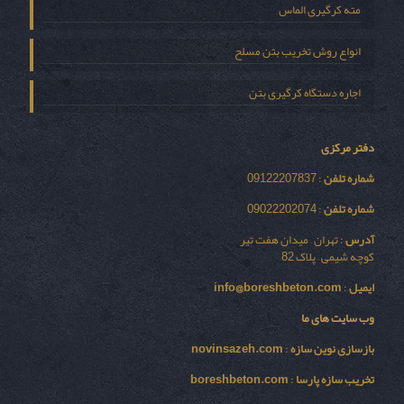
مته کرگیری الماس
انواع روش تخریب بتن مسلح
اجاره دستگاه کرگیری بتن
دفتر مرکزی
شماره تلفن
: 09122207837
شماره تلفن
: 09022202074
آدرس
: تهران – میدان هفت تیر
کوچه شیمی – پلاک 82
ایمیل
:
info@boreshbeton.com
وب سایت های ما
بازسازی نوين سازه
:
novinsazeh.com
تخریب سازه پارسا
:
boreshbeton.com