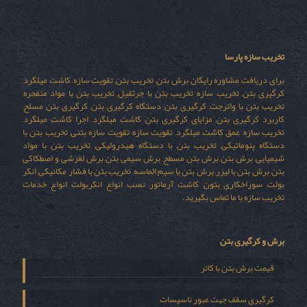
تخریب سازه پارسا
برای دریافت مشاوره رایگان برش بتن, تخریب بتن, تقویت سازه, کاشت میلگرد,
کرگیری بتن, تخریب سازه, تخریب بتن با جرثقیل, تخریب بتن با مواد منفجره,
تخریب بتن با واترجت, کرگیری بتن, دستگاه کرگیری بتن, کرگیری بتن مسلح,
کاربرد کرگیری بتن, مزایای کرگیری بتن, کاشت میلگرد, اجرا کاشت میلگرد,
تخریب سازه, عمق کاشت میلگرد, تقویت سازه, تقویت سازه بتنی, تخریب بتن با
دستگاه پنوماتیکی, تخریب بتن با دستگاه هیدرولیکی, تخریب بتن با مواد
شیمیایی, برش بتن, برش بتن مسطح, برش سیمی بتن, برش لغزشی و اصطکاکی
بتن, برش بتن با لیزر, برش بتن با سیم الماسه, تخریب بتن با فشار مکانیکی, انکر
بولت, سوراخکاری بتون, کاشت آرماتور, نصب انواع انکربولت, انواع خدمات
تخریب سازه با ما تماس بگیرید.
برش و کرگیری بتن
قیمت برش بتن با کاتر
کرگیری سقف جهت عبور تاسیسات