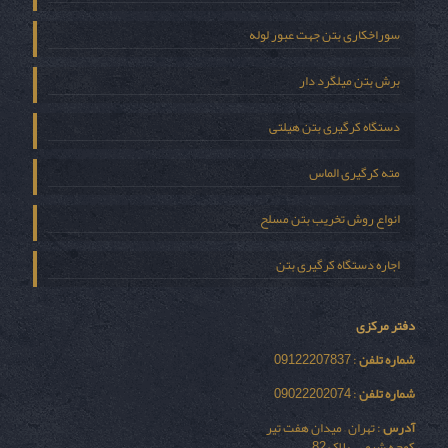
سوراخکاری بتن جهت عبور لوله
برش بتن میلگرد دار
دستگاه کرگیری بتن هیلتی
مته کرگیری الماس
انواع روش تخریب بتن مسلح
اجاره دستگاه کرگیری بتن
دفتر مرکزی
شماره تلفن
: 09122207837
شماره تلفن
: 09022202074
آدرس
: تهران – میدان هفت تیر
کوچه شیمی – پلاک 82