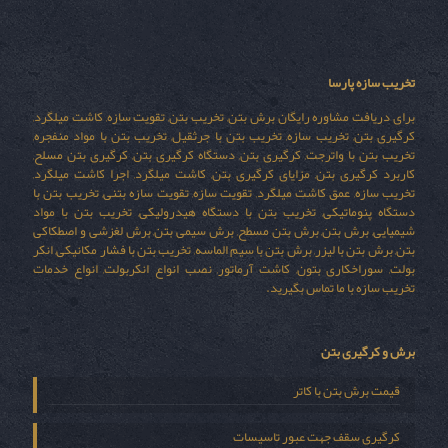
تخریب سازه پارسا
برای دریافت مشاوره رایگان برش بتن, تخریب بتن, تقویت سازه, کاشت میلگرد,
کرگیری بتن, تخریب سازه, تخریب بتن با جرثقیل, تخریب بتن با مواد منفجره,
تخریب بتن با واترجت, کرگیری بتن, دستگاه کرگیری بتن, کرگیری بتن مسلح,
کاربرد کرگیری بتن, مزایای کرگیری بتن, کاشت میلگرد, اجرا کاشت میلگرد,
تخریب سازه, عمق کاشت میلگرد, تقویت سازه, تقویت سازه بتنی, تخریب بتن با
دستگاه پنوماتیکی, تخریب بتن با دستگاه هیدرولیکی, تخریب بتن با مواد
شیمیایی, برش بتن, برش بتن مسطح, برش سیمی بتن, برش لغزشی و اصطکاکی
بتن, برش بتن با لیزر, برش بتن با سیم الماسه, تخریب بتن با فشار مکانیکی, انکر
بولت, سوراخکاری بتون, کاشت آرماتور, نصب انواع انکربولت, انواع خدمات
تخریب سازه با ما تماس بگیرید.
برش و کرگیری بتن
قیمت برش بتن با کاتر
کرگیری سقف جهت عبور تاسیسات