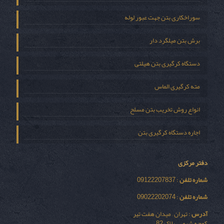
سوراخکاری بتن جهت عبور لوله
برش بتن میلگرد دار
دستگاه کرگیری بتن هیلتی
مته کرگیری الماس
انواع روش تخریب بتن مسلح
اجاره دستگاه کرگیری بتن
دفتر مرکزی
شماره تلفن
: 09122207837
شماره تلفن
: 09022202074
آدرس
: تهران – میدان هفت تیر
کوچه شیمی – پلاک 82