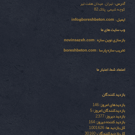
آدرس
: تهران – میدان هفت تیر
کوچه شیمی – پلاک 82
ایمیل
:
info@boreshbeton.com
وب سایت های ما
بازسازی نوين سازه
:
novinsazeh.com
تخریب سازه پارسا
:
boreshbeton.com
اعتماد شما، اعتبار ما
بازدید کنندگان
بازدیدهای امروز:
146
بازدیدکنندگان امروز:
5
بازدید دیروز:
2,377
بازدید کننده دیروز:
164
کل بازدید ها:
1,001,626
کل بازدیدکنند‌گان:
30,160