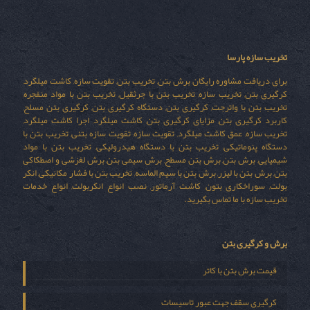
تخریب سازه پارسا
برای دریافت مشاوره رایگان برش بتن, تخریب بتن, تقویت سازه, کاشت میلگرد,
کرگیری بتن, تخریب سازه, تخریب بتن با جرثقیل, تخریب بتن با مواد منفجره,
تخریب بتن با واترجت, کرگیری بتن, دستگاه کرگیری بتن, کرگیری بتن مسلح,
کاربرد کرگیری بتن, مزایای کرگیری بتن, کاشت میلگرد, اجرا کاشت میلگرد,
تخریب سازه, عمق کاشت میلگرد, تقویت سازه, تقویت سازه بتنی, تخریب بتن با
دستگاه پنوماتیکی, تخریب بتن با دستگاه هیدرولیکی, تخریب بتن با مواد
شیمیایی, برش بتن, برش بتن مسطح, برش سیمی بتن, برش لغزشی و اصطکاکی
بتن, برش بتن با لیزر, برش بتن با سیم الماسه, تخریب بتن با فشار مکانیکی, انکر
بولت, سوراخکاری بتون, کاشت آرماتور, نصب انواع انکربولت, انواع خدمات
تخریب سازه با ما تماس بگیرید.
برش و کرگیری بتن
قیمت برش بتن با کاتر
کرگیری سقف جهت عبور تاسیسات