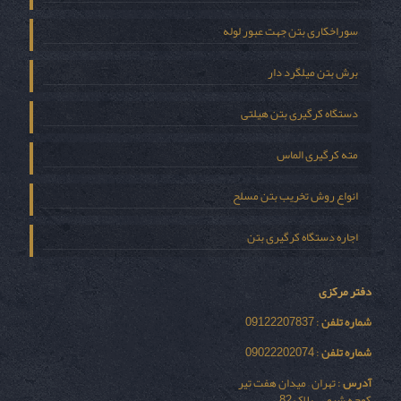
سوراخکاری بتن جهت عبور لوله
برش بتن میلگرد دار
دستگاه کرگیری بتن هیلتی
مته کرگیری الماس
انواع روش تخریب بتن مسلح
اجاره دستگاه کرگیری بتن
دفتر مرکزی
شماره تلفن
: 09122207837
شماره تلفن
: 09022202074
آدرس
: تهران – میدان هفت تیر
کوچه شیمی – پلاک 82