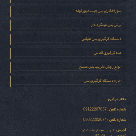
سوراخکاری بتن جهت عبور لوله
برش بتن میلگرد دار
دستگاه کرگیری بتن هیلتی
مته کرگیری الماس
انواع روش تخریب بتن مسلح
اجاره دستگاه کرگیری بتن
دفتر مرکزی
شماره تلفن
: 09122207837
شماره تلفن
: 09022202074
آدرس
: تهران – میدان هفت تیر
کوچه شیمی – پلاک 82