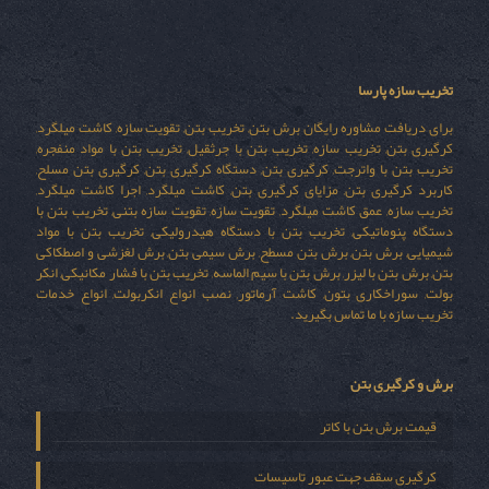
تخریب سازه پارسا
برای دریافت مشاوره رایگان برش بتن, تخریب بتن, تقویت سازه, کاشت میلگرد,
کرگیری بتن, تخریب سازه, تخریب بتن با جرثقیل, تخریب بتن با مواد منفجره,
تخریب بتن با واترجت, کرگیری بتن, دستگاه کرگیری بتن, کرگیری بتن مسلح,
کاربرد کرگیری بتن, مزایای کرگیری بتن, کاشت میلگرد, اجرا کاشت میلگرد,
تخریب سازه, عمق کاشت میلگرد, تقویت سازه, تقویت سازه بتنی, تخریب بتن با
دستگاه پنوماتیکی, تخریب بتن با دستگاه هیدرولیکی, تخریب بتن با مواد
شیمیایی, برش بتن, برش بتن مسطح, برش سیمی بتن, برش لغزشی و اصطکاکی
بتن, برش بتن با لیزر, برش بتن با سیم الماسه, تخریب بتن با فشار مکانیکی, انکر
بولت, سوراخکاری بتون, کاشت آرماتور, نصب انواع انکربولت, انواع خدمات
تخریب سازه با ما تماس بگیرید.
برش و کرگیری بتن
قیمت برش بتن با کاتر
کرگیری سقف جهت عبور تاسیسات