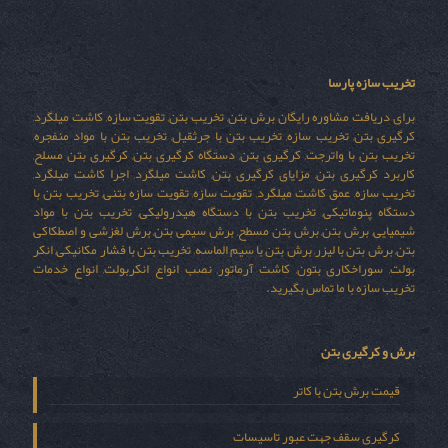
تخریب سازه پارسا
برای دریافت مشاوره رایگان برش بتن, تخریب بتن, تقویت سازه, کاشت میلگرد,
کرگیری بتن, تخریب سازه, تخریب بتن با جرثقیل, تخریب بتن با مواد منفجره,
تخریب بتن با واترجت, کرگیری بتن, دستگاه کرگیری بتن, کرگیری بتن مسلح,
کاربرد کرگیری بتن, مزایای کرگیری بتن, کاشت میلگرد, اجرا کاشت میلگرد,
تخریب سازه, عمق کاشت میلگرد, تقویت سازه, تقویت سازه بتنی, تخریب بتن با
دستگاه پنوماتیکی, تخریب بتن با دستگاه هیدرولیکی, تخریب بتن با مواد
شیمیایی, برش بتن, برش بتن مسطح, برش سیمی بتن, برش لغزشی و اصطکاکی
بتن, برش بتن با لیزر, برش بتن با سیم الماسه, تخریب بتن با فشار مکانیکی, انکر
بولت, سوراخکاری بتون, کاشت آرماتور, نصب انواع انکربولت, انواع خدمات
تخریب سازه با ما تماس بگیرید.
برش و کرگیری بتن
قیمت برش بتن با کاتر
کرگیری سقف جهت عبور تاسیسات