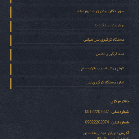
سوراخکاری بتن جهت عبور لوله
برش بتن میلگرد دار
دستگاه کرگیری بتن هیلتی
مته کرگیری الماس
انواع روش تخریب بتن مسلح
اجاره دستگاه کرگیری بتن
دفتر مرکزی
شماره تلفن
: 09122207837
شماره تلفن
: 09022202074
آدرس
: تهران – میدان هفت تیر
کوچه شیمی – پلاک 82