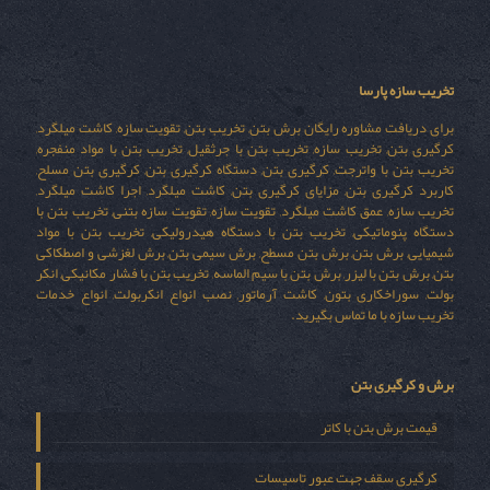
تخریب سازه پارسا
برای دریافت مشاوره رایگان برش بتن, تخریب بتن, تقویت سازه, کاشت میلگرد,
کرگیری بتن, تخریب سازه, تخریب بتن با جرثقیل, تخریب بتن با مواد منفجره,
تخریب بتن با واترجت, کرگیری بتن, دستگاه کرگیری بتن, کرگیری بتن مسلح,
کاربرد کرگیری بتن, مزایای کرگیری بتن, کاشت میلگرد, اجرا کاشت میلگرد,
تخریب سازه, عمق کاشت میلگرد, تقویت سازه, تقویت سازه بتنی, تخریب بتن با
دستگاه پنوماتیکی, تخریب بتن با دستگاه هیدرولیکی, تخریب بتن با مواد
شیمیایی, برش بتن, برش بتن مسطح, برش سیمی بتن, برش لغزشی و اصطکاکی
بتن, برش بتن با لیزر, برش بتن با سیم الماسه, تخریب بتن با فشار مکانیکی, انکر
بولت, سوراخکاری بتون, کاشت آرماتور, نصب انواع انکربولت, انواع خدمات
تخریب سازه با ما تماس بگیرید.
برش و کرگیری بتن
قیمت برش بتن با کاتر
کرگیری سقف جهت عبور تاسیسات