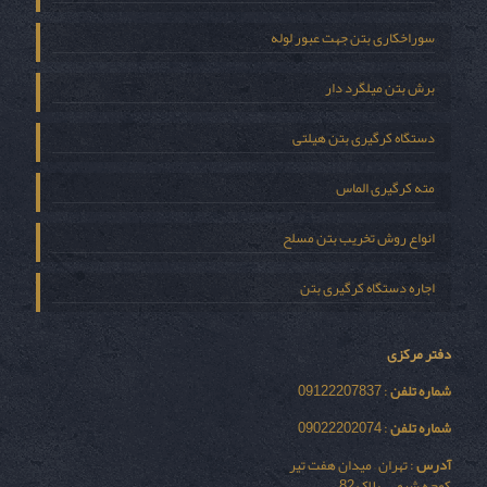
سوراخکاری بتن جهت عبور لوله
برش بتن میلگرد دار
دستگاه کرگیری بتن هیلتی
مته کرگیری الماس
انواع روش تخریب بتن مسلح
اجاره دستگاه کرگیری بتن
دفتر مرکزی
شماره تلفن
: 09122207837
شماره تلفن
: 09022202074
آدرس
: تهران – میدان هفت تیر
کوچه شیمی – پلاک 82