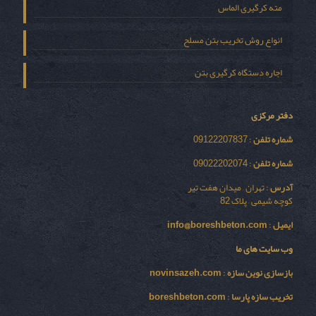
مته کرگیری الماس
انواع روش تخریب بتن مسلح
اجاره دستگاه کرگیری بتن
دفتر مرکزی
شماره تلفن
: 09122207837
شماره تلفن
: 09022202074
آدرس
: تهران – میدان هفت تیر
کوچه شیمی – پلاک 82
ایمیل
:
info@boreshbeton.com
وب سایت های ما
بازسازی نوين سازه
:
novinsazeh.com
تخریب سازه پارسا
:
boreshbeton.com