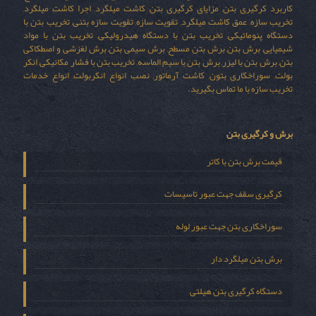
کاربرد کرگیری بتن, مزایای کرگیری بتن, کاشت میلگرد, اجرا کاشت میلگرد,
تخریب سازه, عمق کاشت میلگرد, تقویت سازه, تقویت سازه بتنی, تخریب بتن با
دستگاه پنوماتیکی, تخریب بتن با دستگاه هیدرولیکی, تخریب بتن با مواد
شیمیایی, برش بتن, برش بتن مسطح, برش سیمی بتن, برش لغزشی و اصطکاکی
بتن, برش بتن با لیزر, برش بتن با سیم الماسه, تخریب بتن با فشار مکانیکی, انکر
بولت, سوراخکاری بتون, کاشت آرماتور, نصب انواع انکربولت, انواع خدمات
تخریب سازه با ما تماس بگیرید.
برش و کرگیری بتن
قیمت برش بتن با کاتر
کرگیری سقف جهت عبور تاسیسات
سوراخکاری بتن جهت عبور لوله
برش بتن میلگرد دار
دستگاه کرگیری بتن هیلتی