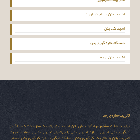
تخریب بتن مسلح در تهران
اسید ضد بتن
دستگاه مغزه گیری بتن
تخریب بتن آرمه
تخریب سازه پارسا
برای دریافت مشاوره رایگان برش بتن, تخریب بتن, تقویت سازه, کاشت میلگرد,
کرگیری بتن, تخریب سازه, تخریب بتن با جرثقیل, تخریب بتن با مواد منفجره,
تخریب بتن با واترجت, کرگیری بتن, دستگاه کرگیری بتن, کرگیری بتن مسلح,