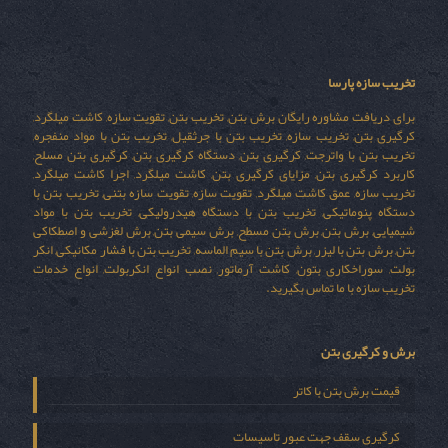
تخریب سازه پارسا
برای دریافت مشاوره رایگان برش بتن, تخریب بتن, تقویت سازه, کاشت میلگرد,
کرگیری بتن, تخریب سازه, تخریب بتن با جرثقیل, تخریب بتن با مواد منفجره,
تخریب بتن با واترجت, کرگیری بتن, دستگاه کرگیری بتن, کرگیری بتن مسلح,
کاربرد کرگیری بتن, مزایای کرگیری بتن, کاشت میلگرد, اجرا کاشت میلگرد,
تخریب سازه, عمق کاشت میلگرد, تقویت سازه, تقویت سازه بتنی, تخریب بتن با
دستگاه پنوماتیکی, تخریب بتن با دستگاه هیدرولیکی, تخریب بتن با مواد
شیمیایی, برش بتن, برش بتن مسطح, برش سیمی بتن, برش لغزشی و اصطکاکی
بتن, برش بتن با لیزر, برش بتن با سیم الماسه, تخریب بتن با فشار مکانیکی, انکر
بولت, سوراخکاری بتون, کاشت آرماتور, نصب انواع انکربولت, انواع خدمات
تخریب سازه با ما تماس بگیرید.
برش و کرگیری بتن
قیمت برش بتن با کاتر
کرگیری سقف جهت عبور تاسیسات