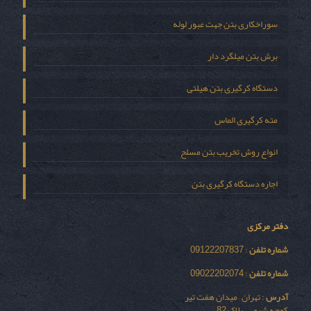
سوراخکاری بتن جهت عبور لوله
برش بتن میلگرد دار
دستگاه کرگیری بتن هیلتی
مته کرگیری الماس
انواع روش تخریب بتن مسلح
اجاره دستگاه کرگیری بتن
دفتر مرکزی
شماره تلفن
: 09122207837
شماره تلفن
: 09022202074
آدرس
: تهران – میدان هفت تیر
کوچه شیمی – پلاک 82