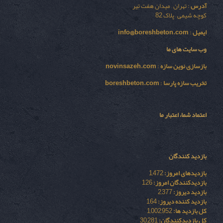
آدرس
: تهران – میدان هفت تیر
کوچه شیمی – پلاک 82
ایمیل
:
info@boreshbeton.com
وب سایت های ما
بازسازی نوين سازه
:
novinsazeh.com
تخریب سازه پارسا
:
boreshbeton.com
اعتماد شما، اعتبار ما
بازدید کنندگان
بازدیدهای امروز:
1,472
بازدیدکنندگان امروز:
126
بازدید دیروز:
2,377
بازدید کننده دیروز:
164
کل بازدید ها:
1,002,952
کل بازدیدکنند‌گان:
30,281