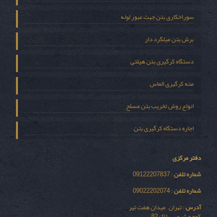
سوراخکاری بتن جهت عبور لوله
برش بتن میلگرد دار
دستگاه کرگیری بتن هیلتی
مته کرگیری الماس
انواع روش تخریب بتن مسلح
اجاره دستگاه کرگیری بتن
دفتر مرکزی
شماره تلفن
: 09122207837
شماره تلفن
: 09022202074
آدرس
: تهران – میدان هفت تیر
کوچه شیمی – پلاک 82