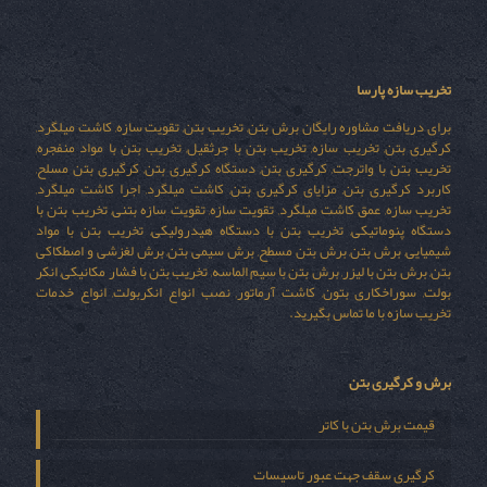
تخریب سازه پارسا
برای دریافت مشاوره رایگان برش بتن, تخریب بتن, تقویت سازه, کاشت میلگرد,
کرگیری بتن, تخریب سازه, تخریب بتن با جرثقیل, تخریب بتن با مواد منفجره,
تخریب بتن با واترجت, کرگیری بتن, دستگاه کرگیری بتن, کرگیری بتن مسلح,
کاربرد کرگیری بتن, مزایای کرگیری بتن, کاشت میلگرد, اجرا کاشت میلگرد,
تخریب سازه, عمق کاشت میلگرد, تقویت سازه, تقویت سازه بتنی, تخریب بتن با
دستگاه پنوماتیکی, تخریب بتن با دستگاه هیدرولیکی, تخریب بتن با مواد
شیمیایی, برش بتن, برش بتن مسطح, برش سیمی بتن, برش لغزشی و اصطکاکی
بتن, برش بتن با لیزر, برش بتن با سیم الماسه, تخریب بتن با فشار مکانیکی, انکر
بولت, سوراخکاری بتون, کاشت آرماتور, نصب انواع انکربولت, انواع خدمات
تخریب سازه با ما تماس بگیرید.
برش و کرگیری بتن
قیمت برش بتن با کاتر
کرگیری سقف جهت عبور تاسیسات