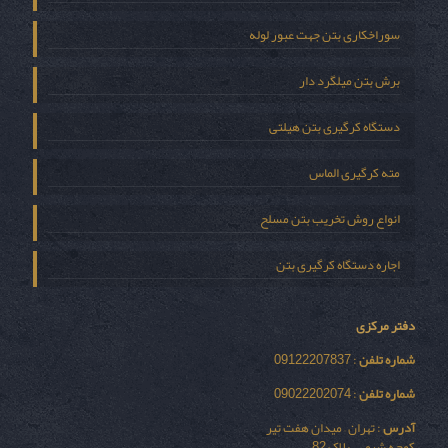
سوراخکاری بتن جهت عبور لوله
برش بتن میلگرد دار
دستگاه کرگیری بتن هیلتی
مته کرگیری الماس
انواع روش تخریب بتن مسلح
اجاره دستگاه کرگیری بتن
دفتر مرکزی
شماره تلفن
: 09122207837
شماره تلفن
: 09022202074
آدرس
: تهران – میدان هفت تیر
کوچه شیمی – پلاک 82