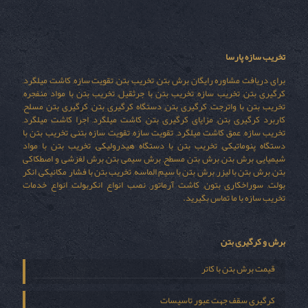
تخریب سازه پارسا
برای دریافت مشاوره رایگان برش بتن, تخریب بتن, تقویت سازه, کاشت میلگرد,
کرگیری بتن, تخریب سازه, تخریب بتن با جرثقیل, تخریب بتن با مواد منفجره,
تخریب بتن با واترجت, کرگیری بتن, دستگاه کرگیری بتن, کرگیری بتن مسلح,
کاربرد کرگیری بتن, مزایای کرگیری بتن, کاشت میلگرد, اجرا کاشت میلگرد,
تخریب سازه, عمق کاشت میلگرد, تقویت سازه, تقویت سازه بتنی, تخریب بتن با
دستگاه پنوماتیکی, تخریب بتن با دستگاه هیدرولیکی, تخریب بتن با مواد
شیمیایی, برش بتن, برش بتن مسطح, برش سیمی بتن, برش لغزشی و اصطکاکی
بتن, برش بتن با لیزر, برش بتن با سیم الماسه, تخریب بتن با فشار مکانیکی, انکر
بولت, سوراخکاری بتون, کاشت آرماتور, نصب انواع انکربولت, انواع خدمات
تخریب سازه با ما تماس بگیرید.
برش و کرگیری بتن
قیمت برش بتن با کاتر
کرگیری سقف جهت عبور تاسیسات