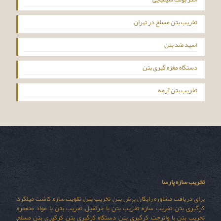
تخریب بتن مسلح در تهران
اسید ضد بتن
دستگاه مغزه گیری بتن
تخریب بتن آرمه
تخریب سازه پارسا
برای دریافت مشاوره رایگان برش بتن, تخریب بتن, تقویت سازه, کاشت میلگرد,
کرگیری بتن, تخریب سازه, تخریب بتن با جرثقیل, تخریب بتن با مواد منفجره,
تخریب بتن با واترجت, کرگیری بتن, دستگاه کرگیری بتن, کرگیری بتن مسلح,