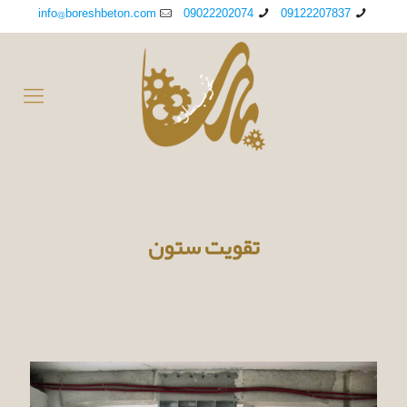
info@boreshbeton.com
09022202074
09122207837
تقویت ستون