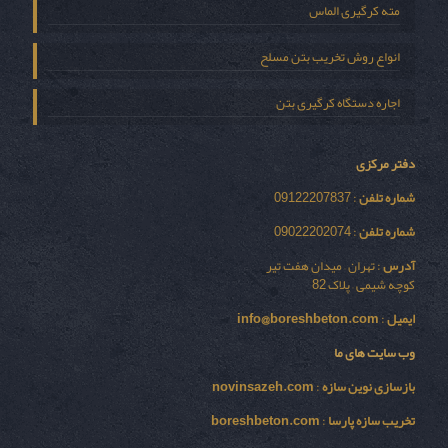
مته کرگیری الماس
انواع روش تخریب بتن مسلح
اجاره دستگاه کرگیری بتن
دفتر مرکزی
شماره تلفن
: 09122207837
شماره تلفن
: 09022202074
آدرس
: تهران – میدان هفت تیر
کوچه شیمی – پلاک 82
ایمیل
:
info@boreshbeton.com
وب سایت های ما
بازسازی نوين سازه
:
novinsazeh.com
تخریب سازه پارسا
:
boreshbeton.com