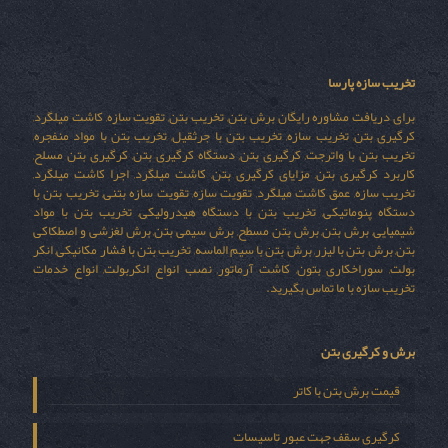
تخریب سازه پارسا
برای دریافت مشاوره رایگان برش بتن, تخریب بتن, تقویت سازه, کاشت میلگرد,
کرگیری بتن, تخریب سازه, تخریب بتن با جرثقیل, تخریب بتن با مواد منفجره,
تخریب بتن با واترجت, کرگیری بتن, دستگاه کرگیری بتن, کرگیری بتن مسلح,
کاربرد کرگیری بتن, مزایای کرگیری بتن, کاشت میلگرد, اجرا کاشت میلگرد,
تخریب سازه, عمق کاشت میلگرد, تقویت سازه, تقویت سازه بتنی, تخریب بتن با
دستگاه پنوماتیکی, تخریب بتن با دستگاه هیدرولیکی, تخریب بتن با مواد
شیمیایی, برش بتن, برش بتن مسطح, برش سیمی بتن, برش لغزشی و اصطکاکی
بتن, برش بتن با لیزر, برش بتن با سیم الماسه, تخریب بتن با فشار مکانیکی, انکر
بولت, سوراخکاری بتون, کاشت آرماتور, نصب انواع انکربولت, انواع خدمات
تخریب سازه با ما تماس بگیرید.
برش و کرگیری بتن
قیمت برش بتن با کاتر
کرگیری سقف جهت عبور تاسیسات