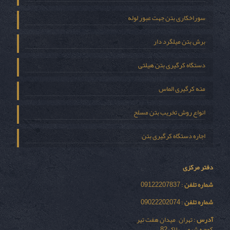
سوراخکاری بتن جهت عبور لوله
برش بتن میلگرد دار
دستگاه کرگیری بتن هیلتی
مته کرگیری الماس
انواع روش تخریب بتن مسلح
اجاره دستگاه کرگیری بتن
دفتر مرکزی
شماره تلفن
: 09122207837
شماره تلفن
: 09022202074
آدرس
: تهران – میدان هفت تیر
کوچه شیمی – پلاک 82