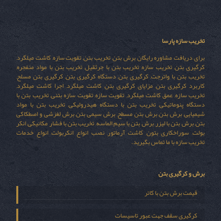
تخریب سازه پارسا
برای دریافت مشاوره رایگان برش بتن, تخریب بتن, تقویت سازه, کاشت میلگرد,
کرگیری بتن, تخریب سازه, تخریب بتن با جرثقیل, تخریب بتن با مواد منفجره,
تخریب بتن با واترجت, کرگیری بتن, دستگاه کرگیری بتن, کرگیری بتن مسلح,
کاربرد کرگیری بتن, مزایای کرگیری بتن, کاشت میلگرد, اجرا کاشت میلگرد,
تخریب سازه, عمق کاشت میلگرد, تقویت سازه, تقویت سازه بتنی, تخریب بتن با
دستگاه پنوماتیکی, تخریب بتن با دستگاه هیدرولیکی, تخریب بتن با مواد
شیمیایی, برش بتن, برش بتن مسطح, برش سیمی بتن, برش لغزشی و اصطکاکی
بتن, برش بتن با لیزر, برش بتن با سیم الماسه, تخریب بتن با فشار مکانیکی, انکر
بولت, سوراخکاری بتون, کاشت آرماتور, نصب انواع انکربولت, انواع خدمات
تخریب سازه با ما تماس بگیرید.
برش و کرگیری بتن
قیمت برش بتن با کاتر
کرگیری سقف جهت عبور تاسیسات