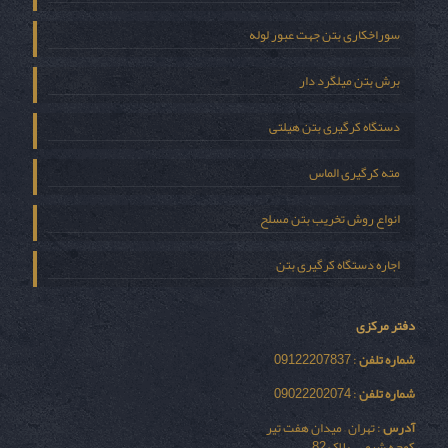
سوراخکاری بتن جهت عبور لوله
برش بتن میلگرد دار
دستگاه کرگیری بتن هیلتی
مته کرگیری الماس
انواع روش تخریب بتن مسلح
اجاره دستگاه کرگیری بتن
دفتر مرکزی
شماره تلفن
: 09122207837
شماره تلفن
: 09022202074
آدرس
: تهران – میدان هفت تیر
کوچه شیمی – پلاک 82