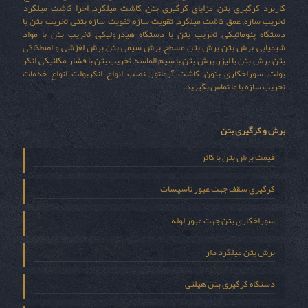
کاربرد کرگیری بتن, مزایای کرگیری بتن, کاشت میلگرد, اجرا کاشت میلگرد,
تخریب سازه, عمق کاشت میلگرد, تقویت سازه, تقویت سازه بتنی, تخریب بتن با
دستگاه پنوماتیکی, تخریب بتن با دستگاه هیدرولیکی, تخریب بتن با مواد
شیمیایی, برش بتن, برش بتن مسطح, برش سیمی بتن, برش لغزشی و اصطکاکی
بتن, برش بتن با لیزر, برش بتن با سیم الماسه, تخریب بتن با فشار مکانیکی, انکر
بولت, سوراخکاری بتون, کاشت آرماتور, نصب انواع انکربولت, انواع خدمات
تخریب سازه با ما تماس بگیرید.
برش و کرگیری بتن
قیمت برش بتن با کاتر
کرگیری سقف جهت عبور تاسیسات
سوراخکاری بتن جهت عبور لوله
برش بتن میلگرد دار
دستگاه کرگیری بتن هیلتی