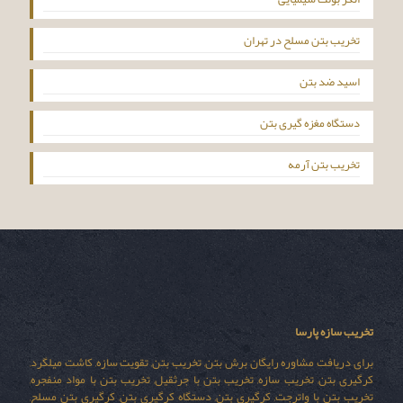
تخریب بتن مسلح در تهران
اسید ضد بتن
دستگاه مغزه گیری بتن
تخریب بتن آرمه
تخریب سازه پارسا
برای دریافت مشاوره رایگان برش بتن, تخریب بتن, تقویت سازه, کاشت میلگرد,
کرگیری بتن, تخریب سازه, تخریب بتن با جرثقیل, تخریب بتن با مواد منفجره,
تخریب بتن با واترجت, کرگیری بتن, دستگاه کرگیری بتن, کرگیری بتن مسلح,