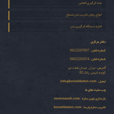
مته کرگیری الماس
انواع روش تخریب بتن مسلح
اجاره دستگاه کرگیری بتن
دفتر مرکزی
شماره تلفن
: 09122207837
شماره تلفن
: 09022202074
آدرس
: تهران – میدان هفت تیر
کوچه شیمی – پلاک 82
ایمیل
:
info@boreshbeton.com
وب سایت های ما
بازسازی نوين سازه
:
novinsazeh.com
تخریب سازه پارسا
:
boreshbeton.com