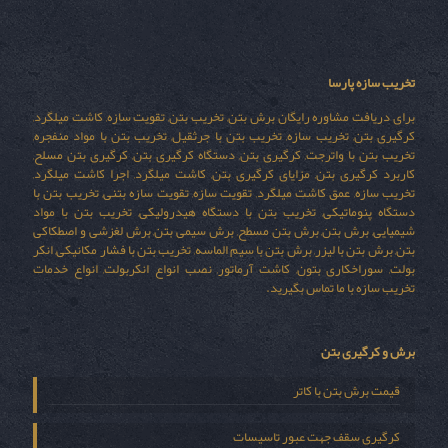
تخریب سازه پارسا
برای دریافت مشاوره رایگان برش بتن, تخریب بتن, تقویت سازه, کاشت میلگرد,
کرگیری بتن, تخریب سازه, تخریب بتن با جرثقیل, تخریب بتن با مواد منفجره,
تخریب بتن با واترجت, کرگیری بتن, دستگاه کرگیری بتن, کرگیری بتن مسلح,
کاربرد کرگیری بتن, مزایای کرگیری بتن, کاشت میلگرد, اجرا کاشت میلگرد,
تخریب سازه, عمق کاشت میلگرد, تقویت سازه, تقویت سازه بتنی, تخریب بتن با
دستگاه پنوماتیکی, تخریب بتن با دستگاه هیدرولیکی, تخریب بتن با مواد
شیمیایی, برش بتن, برش بتن مسطح, برش سیمی بتن, برش لغزشی و اصطکاکی
بتن, برش بتن با لیزر, برش بتن با سیم الماسه, تخریب بتن با فشار مکانیکی, انکر
بولت, سوراخکاری بتون, کاشت آرماتور, نصب انواع انکربولت, انواع خدمات
تخریب سازه با ما تماس بگیرید.
برش و کرگیری بتن
قیمت برش بتن با کاتر
کرگیری سقف جهت عبور تاسیسات