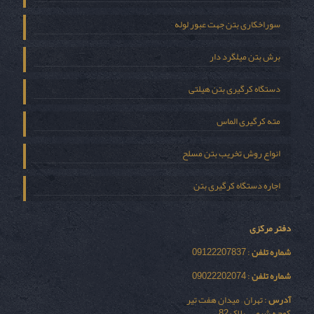
سوراخکاری بتن جهت عبور لوله
برش بتن میلگرد دار
دستگاه کرگیری بتن هیلتی
مته کرگیری الماس
انواع روش تخریب بتن مسلح
اجاره دستگاه کرگیری بتن
دفتر مرکزی
شماره تلفن
: 09122207837
شماره تلفن
: 09022202074
آدرس
: تهران – میدان هفت تیر
کوچه شیمی – پلاک 82