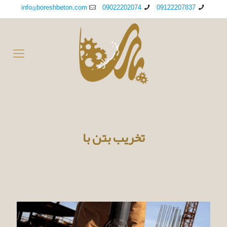
info@boreshbeton.com
09022202074
09122207837
تخریب بتن با