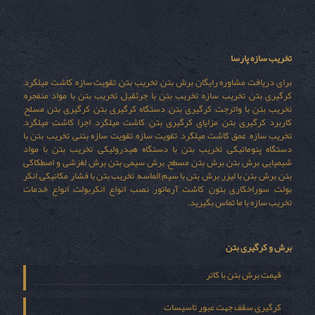
تخریب سازه پارسا
برای دریافت مشاوره رایگان برش بتن, تخریب بتن, تقویت سازه, کاشت میلگرد,
کرگیری بتن, تخریب سازه, تخریب بتن با جرثقیل, تخریب بتن با مواد منفجره,
تخریب بتن با واترجت, کرگیری بتن, دستگاه کرگیری بتن, کرگیری بتن مسلح,
کاربرد کرگیری بتن, مزایای کرگیری بتن, کاشت میلگرد, اجرا کاشت میلگرد,
تخریب سازه, عمق کاشت میلگرد, تقویت سازه, تقویت سازه بتنی, تخریب بتن با
دستگاه پنوماتیکی, تخریب بتن با دستگاه هیدرولیکی, تخریب بتن با مواد
شیمیایی, برش بتن, برش بتن مسطح, برش سیمی بتن, برش لغزشی و اصطکاکی
بتن, برش بتن با لیزر, برش بتن با سیم الماسه, تخریب بتن با فشار مکانیکی, انکر
بولت, سوراخکاری بتون, کاشت آرماتور, نصب انواع انکربولت, انواع خدمات
تخریب سازه با ما تماس بگیرید.
برش و کرگیری بتن
قیمت برش بتن با کاتر
کرگیری سقف جهت عبور تاسیسات