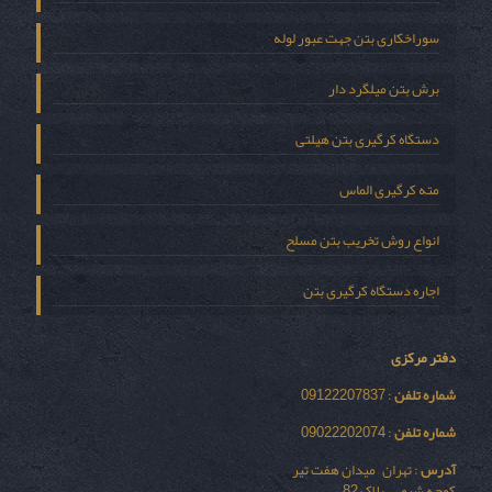
سوراخکاری بتن جهت عبور لوله
برش بتن میلگرد دار
دستگاه کرگیری بتن هیلتی
مته کرگیری الماس
انواع روش تخریب بتن مسلح
اجاره دستگاه کرگیری بتن
دفتر مرکزی
شماره تلفن
: 09122207837
شماره تلفن
: 09022202074
آدرس
: تهران – میدان هفت تیر
کوچه شیمی – پلاک 82