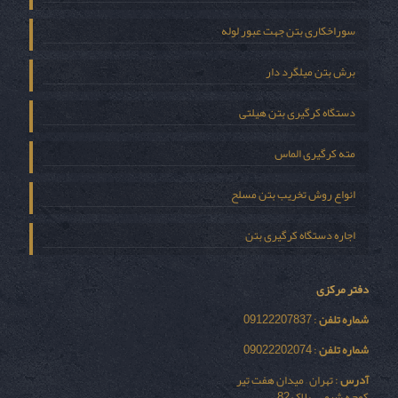
سوراخکاری بتن جهت عبور لوله
برش بتن میلگرد دار
دستگاه کرگیری بتن هیلتی
مته کرگیری الماس
انواع روش تخریب بتن مسلح
اجاره دستگاه کرگیری بتن
دفتر مرکزی
شماره تلفن
: 09122207837
شماره تلفن
: 09022202074
آدرس
: تهران – میدان هفت تیر
کوچه شیمی – پلاک 82