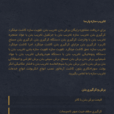
تخریب سازه پارسا
برای دریافت مشاوره رایگان برش بتن, تخریب بتن, تقویت سازه, کاشت میلگرد,
کرگیری بتن, تخریب سازه, تخریب بتن با جرثقیل, تخریب بتن با مواد منفجره,
تخریب بتن با واترجت, کرگیری بتن, دستگاه کرگیری بتن, کرگیری بتن مسلح,
کاربرد کرگیری بتن, مزایای کرگیری بتن, کاشت میلگرد, اجرا کاشت میلگرد,
تخریب سازه, عمق کاشت میلگرد, تقویت سازه, تقویت سازه بتنی, تخریب بتن با
دستگاه پنوماتیکی, تخریب بتن با دستگاه هیدرولیکی, تخریب بتن با مواد
شیمیایی, برش بتن, برش بتن مسطح, برش سیمی بتن, برش لغزشی و اصطکاکی
بتن, برش بتن با لیزر, برش بتن با سیم الماسه, تخریب بتن با فشار مکانیکی, انکر
بولت, سوراخکاری بتون, کاشت آرماتور, نصب انواع انکربولت, انواع خدمات
تخریب سازه با ما تماس بگیرید.
برش و کرگیری بتن
قیمت برش بتن با کاتر
کرگیری سقف جهت عبور تاسیسات